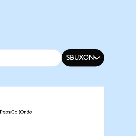
SBUXON
psiCo (Ondo