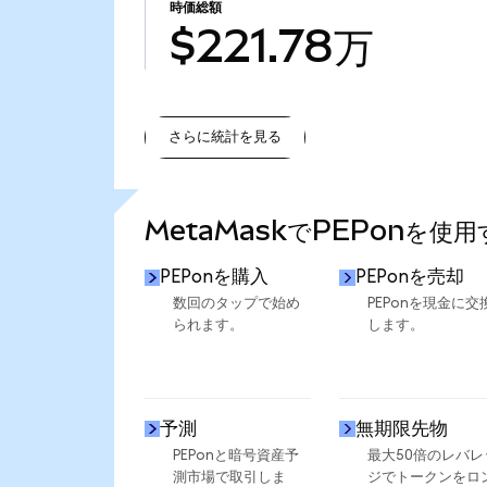
時価総額
$221.78万
さらに統計を見る
さらに統計を見る
MetaMaskでPEPonを使
PEPonを購入
PEPonを売却
数回のタップで始め
PEPonを現金に交
られます。
します。
予測
無期限先物
PEPonと暗号資産予
最大50倍のレバレ
測市場で取引しま
ジでトークンをロ