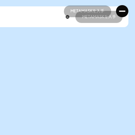
METAMASKを入手
METAMASKを入手
METAMASKを入手
METAMASKを入手