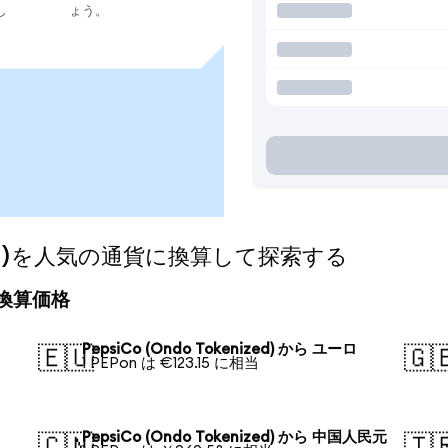
し
ょう。
nized)を人気の通貨に換算して探索する
日の換算価格
PepsiCo (Ondo Tokenized) から ユーロ
🇪🇺
🇬
1 PEPon は €123.15 に相当
PepsiCo (Ondo Tokenized) から 中国人民元
🇨🇳
🇹