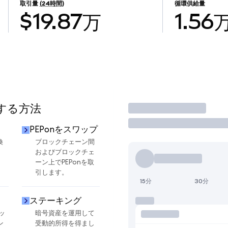
取引量
(24時間)
循環供給量
$19.87万
1.56
用する方法
取引
PEPonをスワップ
換
ブロックチェーン間
およびブロックチェ
ーン上でPEPonを取
引します。
15分
30分
ステーキング
ッ
暗号資産を運用して
ン
受動的所得を得まし