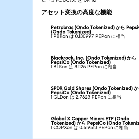
アセット変換の高度な機能
Petrobras (Ondo Tokenized) から Peps
(Ondo Tokenized)
1 PBRon は 0.130997 PEPon に相当
Blackrock, Inc. (Ondo Tokenized) から
PepsiCo (Ondo Tokenized)
1 BLKon は 8.1125 PEPon に相当
SPDR Gold Shares (Ondo Tokenized) 
PepsiCo (Ondo Tokenized)
1 GLDon は 2.7823 PEPon に相当
Global X Copper Miners ETF (Ondo
Tokenized) から PepsiCo (Ondo Tokeni
1 COPXon は 0.619513 PEPon に相当