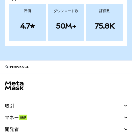
評価
ダウンロード数
評価数
4.7
50M+
75.8K
PERP/KNCL
MetaMaskサイトフッター
取引
スワップ
マネー
新規
予測
新規
購入
開発者