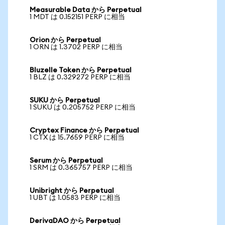
Measurable Data から Perpetual
1 MDT は 0.152151 PERP に相当
Orion から Perpetual
1 ORN は 1.3702 PERP に相当
Bluzelle Token から Perpetual
1 BLZ は 0.329272 PERP に相当
SUKU から Perpetual
1 SUKU は 0.205752 PERP に相当
Cryptex Finance から Perpetual
1 CTX は 15.7659 PERP に相当
Serum から Perpetual
1 SRM は 0.365757 PERP に相当
Unibright から Perpetual
1 UBT は 1.0583 PERP に相当
DerivaDAO から Perpetual