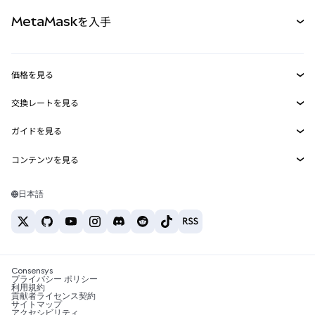
パーペチュアル
新規
カード
ドキュメントを表示
MetaMaskを入手
RWA
mUSD
新規
ダッシュボード
トランザクションシールド
収益化
Smart Accounts Kit
Agent Wallet
新規
価格を見る
埋め込みウォレット
Snaps
ビットコインの価格
交換レートを見る
MetaMask Connect
イーサリアムの価格
報酬
新規
BTC→USD
Solanaの価格
ガイドを見る
Snaps
セキュリティ
ETH→USD
BTCの購入
Shiba Inuの価格
USDT→INR
コンテンツを見る
Web3サービス
サポート
ETHの購入
Pepeの価格
ビットコインウォレット
BTC→USDT
SOLの購入
キャリア
Tetherの価格
Solanaウォレット
日本語
BTC→INR
PEPEの購入
お問い合わせ
USDCの価格
おすすめの暗号資産カード
ETH→USDT
USDTの購入
Chanlinkの価格
おすすめのモバイル暗号資産ウォレット
USDT→PHP
USDCの購入
Polymarketとは？
BTC→EUR
SHIBの購入
Consensys
税制関連ニュース
プライバシー ポリシー
利用規約
BNBの購入
貢献者ライセンス契約
暗号資産の購入方法は？
サイトマップ
アクセシビリティ