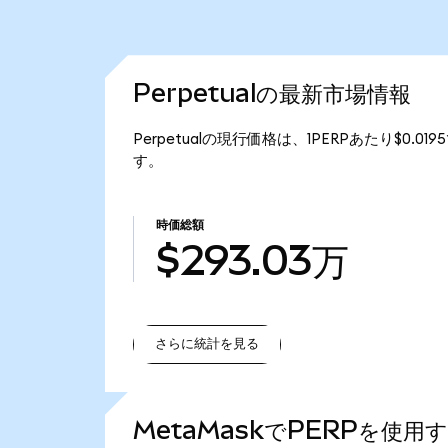
Perpetualの最新市場情報
Perpetualの現行価格は、1PERPあたり$0.0
す。
時価総額
$293.03万
さらに統計を見る
さらに統計を見る
MetaMaskでPERPを使用