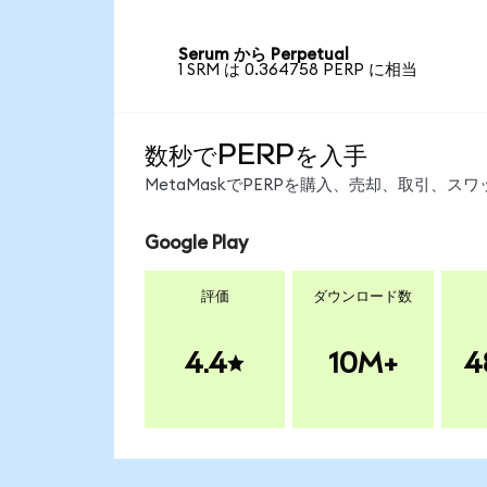
Serum から Perpetual
1 SRM は 0.364758 PERP に相当
数秒でPERPを入手
MetaMaskでPERPを購入、売却、取引、
Google Play
評価
ダウンロード数
4.4
10M+
4