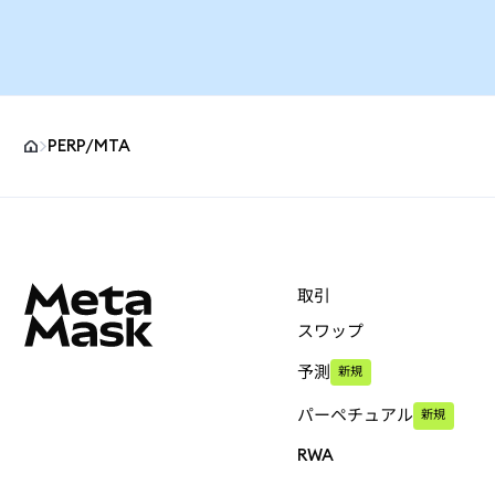
PERP/MTA
MetaMaskサイトフッター
取引
スワップ
予測
新規
パーペチュアル
新規
RWA