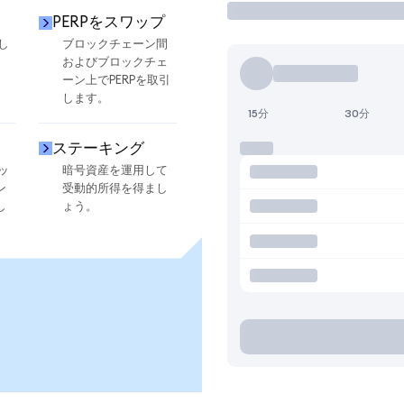
PERPをスワップ
し
ブロックチェーン間
およびブロックチェ
ーン上でPERPを取引
します。
15分
30分
ステーキング
ッ
暗号資産を運用して
ン
受動的所得を得まし
し
ょう。