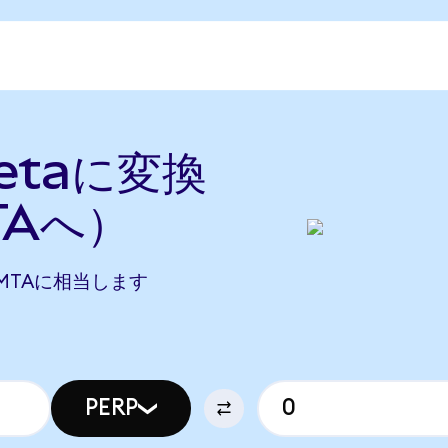
Metaに変換
TAへ）
06 MTAに相当します
PERP