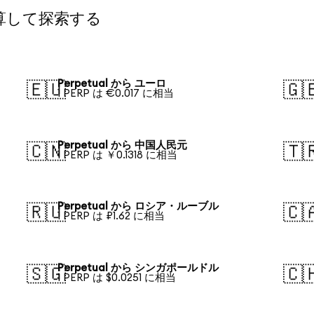
換算して探索する
Perpetual から ユーロ
🇪🇺
🇬
1 PERP は €0.017 に相当
Perpetual から 中国人民元
🇨🇳
🇹
1 PERP は ￥0.1318 に相当
Perpetual から ロシア・ルーブル
🇷🇺
🇨
1 PERP は ₽1.62 に相当
Perpetual から シンガポールドル
🇸🇬
🇨
1 PERP は $0.0251 に相当