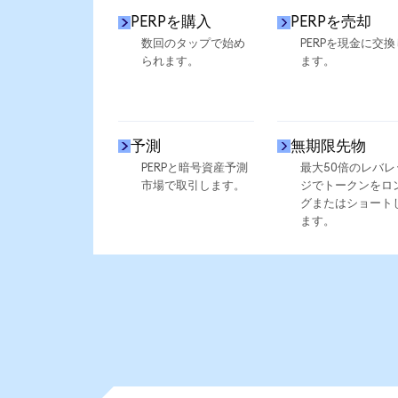
PERPを購入
PERPを売却
数回のタップで始め
PERPを現金に交換
られます。
ます。
予測
無期限先物
PERPと暗号資産予測
最大50倍のレバレ
市場で取引します。
ジでトークンをロ
グまたはショート
ます。