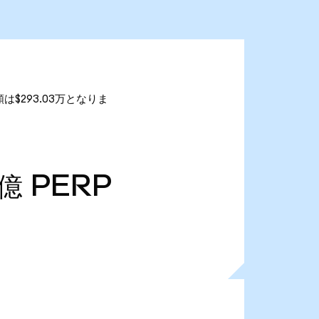
額は$293.03万となりま
0億
PERP