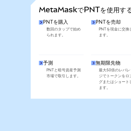
MetaMaskでPNTを使用す
PNTを購入
PNTを売却
数回のタップで始め
PNTを現金に交換
られます。
ます。
予測
無期限先物
PNTと暗号資産予測
最大50倍のレバレ
市場で取引します。
ジでトークンをロ
グまたはショート
ます。