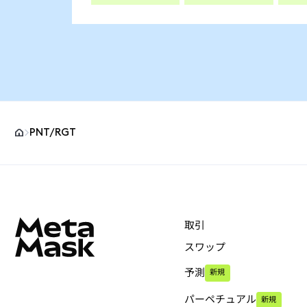
PNT/RGT
MetaMaskサイトフッター
取引
スワップ
予測
新規
パーペチュアル
新規