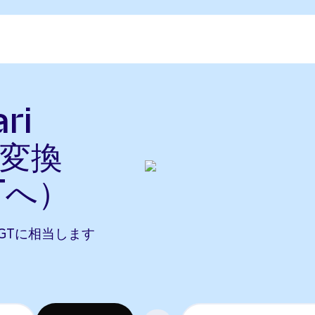
ri
に変換
Tへ）
1 RGTに相当します