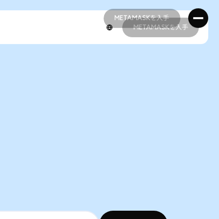
METAMASKを入手
METAMASKを入手
METAMASKを入手
METAMASKを入手