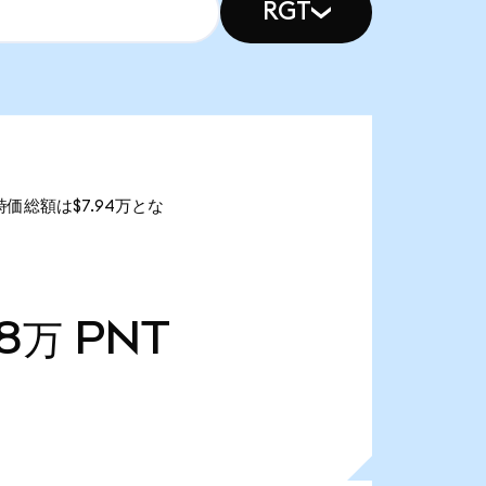
RGT
の時価総額は$7.94万とな
98万
PNT