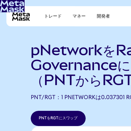
トレード
マネー
開発者
pNetworkをRa
Governance
（PNTからRG
PNT/RGT：1 PNETWORKは0.03730
PNTをRGTにスワップ