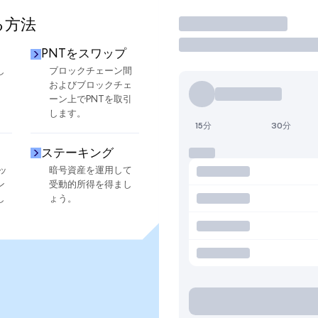
る方法
取引
PNTをスワップ
し
ブロックチェーン間
およびブロックチェ
ーン上でPNTを取引
します。
15分
30分
ステーキング
ッ
暗号資産を運用して
ン
受動的所得を得まし
し
ょう。