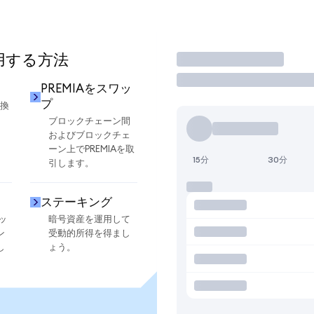
使用する方法
取引
PREMIAをスワッ
プ
交換
ブロックチェーン間
およびブロックチェ
ーン上でPREMIAを取
15分
30分
引します。
ステーキング
ッ
暗号資産を運用して
ン
受動的所得を得まし
し
ょう。