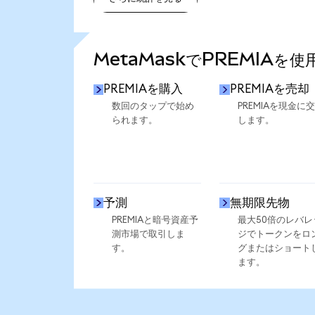
さらに統計を見る
MetaMaskでPREMIAを
PREMIAを購入
PREMIAを売却
数回のタップで始め
PREMIAを現金に
られます。
します。
予測
無期限先物
PREMIAと暗号資産予
最大50倍のレバレ
測市場で取引しま
ジでトークンをロ
す。
グまたはショート
ます。