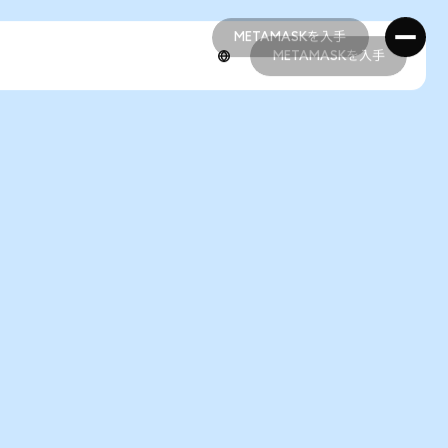
METAMASKを入手
METAMASKを入手
METAMASKを入手
METAMASKを入手