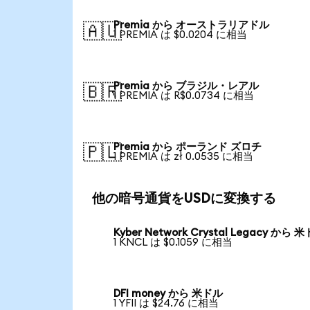
Premia から オーストラリアドル
🇦🇺
1 PREMIA は $0.0204 に相当
Premia から ブラジル・レアル
🇧🇷
1 PREMIA は R$0.0734 に相当
Premia から ポーランド ズロチ
🇵🇱
1 PREMIA は zł 0.0535 に相当
他の暗号通貨をUSDに変換する
Kyber Network Crystal Legacy から 
1 KNCL は $0.1059 に相当
DFI money から 米ドル
1 YFII は $24.76 に相当