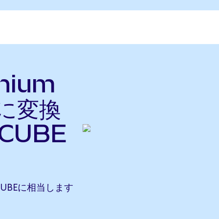
nium
sに変換
CUBE
64 CUBEに相当します