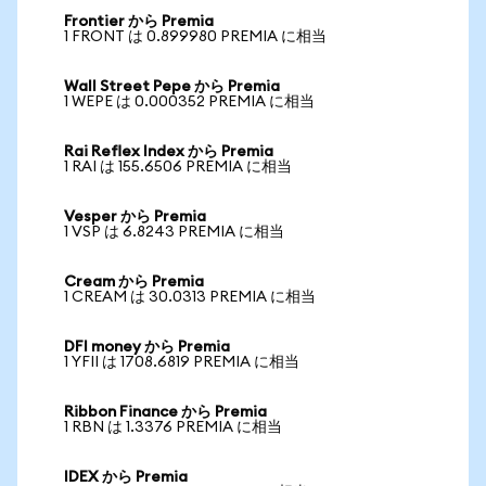
Frontier から Premia
1 FRONT は 0.899980 PREMIA に相当
Wall Street Pepe から Premia
1 WEPE は 0.000352 PREMIA に相当
Rai Reflex Index から Premia
1 RAI は 155.6506 PREMIA に相当
Vesper から Premia
1 VSP は 6.8243 PREMIA に相当
Cream から Premia
1 CREAM は 30.0313 PREMIA に相当
DFI money から Premia
1 YFII は 1708.6819 PREMIA に相当
Ribbon Finance から Premia
1 RBN は 1.3376 PREMIA に相当
IDEX から Premia