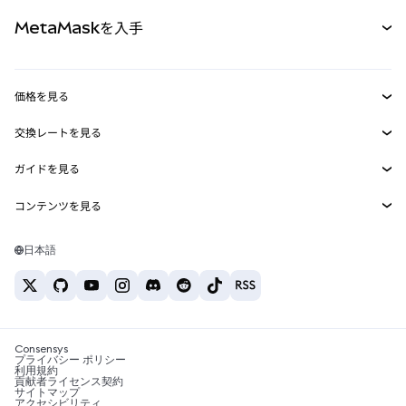
パーペチュアル
新規
カード
ドキュメントを表示
MetaMaskを入手
RWA
mUSD
新規
ダッシュボード
トランザクションシールド
収益化
Smart Accounts Kit
Agent Wallet
新規
価格を見る
埋め込みウォレット
Snaps
ビットコインの価格
交換レートを見る
MetaMask Connect
イーサリアムの価格
報酬
新規
BTC→USD
Solanaの価格
ガイドを見る
Snaps
セキュリティ
ETH→USD
BTCの購入
Shiba Inuの価格
USDT→INR
コンテンツを見る
Web3サービス
サポート
ETHの購入
Pepeの価格
ビットコインウォレット
BTC→USDT
SOLの購入
キャリア
Tetherの価格
Solanaウォレット
日本語
BTC→INR
PEPEの購入
お問い合わせ
USDCの価格
おすすめの暗号資産カード
ETH→USDT
USDTの購入
Chanlinkの価格
おすすめのモバイル暗号資産ウォレット
USDT→PHP
USDCの購入
Polymarketとは？
BTC→EUR
SHIBの購入
Consensys
税制関連ニュース
プライバシー ポリシー
利用規約
BNBの購入
貢献者ライセンス契約
暗号資産の購入方法は？
サイトマップ
アクセシビリティ