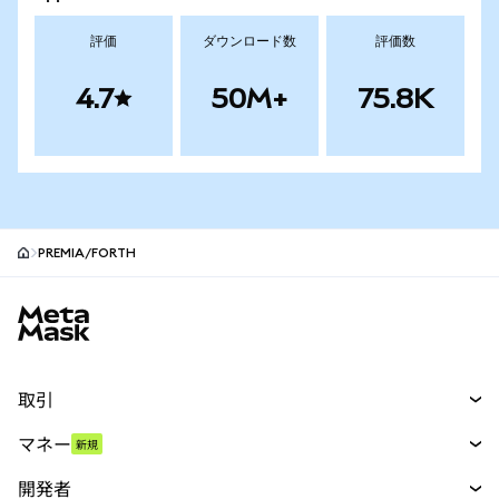
評価
ダウンロード数
評価数
4.7
50M+
75.8K
PREMIA/FORTH
MetaMaskサイトフッター
取引
スワップ
マネー
新規
予測
新規
購入
開発者