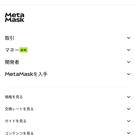
MetaMaskサイトフッター
取引
スワップ
マネー
新規
予測
新規
購入
開発者
パーペチュアル
新規
カード
ドキュメントを表示
MetaMaskを入手
RWA
mUSD
新規
ダッシュボード
トランザクションシールド
収益化
Smart Accounts Kit
Agent Wallet
新規
価格を見る
埋め込みウォレット
Snaps
ビットコインの価格
交換レートを見る
MetaMask Connect
イーサリアムの価格
報酬
新規
BTC→USD
Solanaの価格
ガイドを見る
Snaps
セキュリティ
ETH→USD
BTCの購入
Shiba Inuの価格
USDT→INR
コンテンツを見る
Web3サービス
サポート