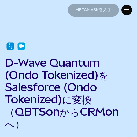
METAMASKを入手
METAMASKを入手
D-Wave Quantum
(Ondo Tokenized)を
Salesforce (Ondo
Tokenized)に変換
（QBTSonからCRMon
へ）