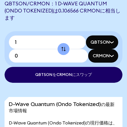
QBTSON/CRMON：1 D-WAVE QUANTUM
(ONDO TOKENIZED)は0.106566 CRMONに相当し
ます
QBTSON
CRMON
QBTSONをCRMONにスワップ
D-Wave Quantum (Ondo Tokenized)の最新
市場情報
D-Wave Quantum (Ondo Tokenized)の現行価格は、