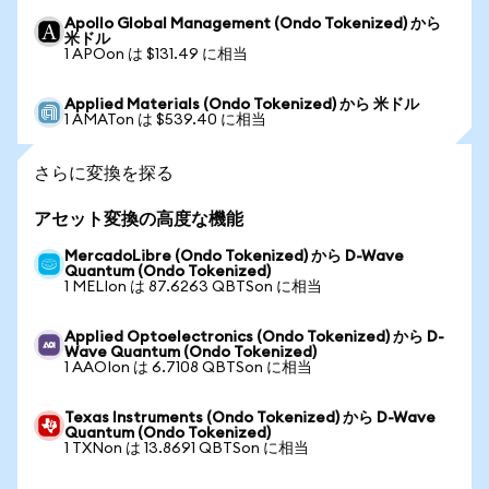
Apollo Global Management (Ondo Tokenized) から
米ドル
1 APOon は $131.49 に相当
Applied Materials (Ondo Tokenized) から 米ドル
1 AMATon は $539.40 に相当
さらに変換を探る
アセット変換の高度な機能
MercadoLibre (Ondo Tokenized) から D-Wave
Quantum (Ondo Tokenized)
1 MELIon は 87.6263 QBTSon に相当
Applied Optoelectronics (Ondo Tokenized) から D-
Wave Quantum (Ondo Tokenized)
1 AAOIon は 6.7108 QBTSon に相当
Texas Instruments (Ondo Tokenized) から D-Wave
Quantum (Ondo Tokenized)
1 TXNon は 13.8691 QBTSon に相当