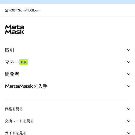
QBTSon/FLQLon
MetaMaskサイトフッター
取引
スワップ
マネー
新規
予測
新規
購入
開発者
パーペチュアル
新規
カード
ドキュメントを表示
MetaMaskを入手
RWA
mUSD
新規
ダッシュボード
トランザクションシールド
収益化
Smart Accounts Kit
Agent Wallet
新規
価格を見る
埋め込みウォレット
Snaps
ビットコインの価格
交換レートを見る
MetaMask Connect
イーサリアムの価格
報酬
新規
BTC→USD
Solanaの価格
ガイドを見る
Snaps