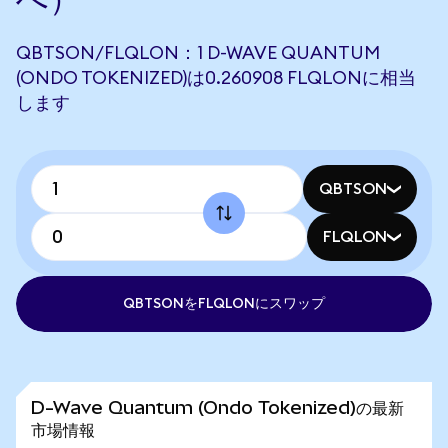
QBTSON/FLQLON：1 D-WAVE QUANTUM
(ONDO TOKENIZED)は0.260908 FLQLONに相当
します
QBTSON
FLQLON
QBTSONをFLQLONにスワップ
D-Wave Quantum (Ondo Tokenized)の最新
市場情報