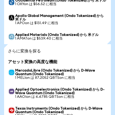
Occidental Petroleum (Ondo Tokenized) から 米ドル
1 OXYon は $56.52 に相当
Apollo Global Management (Ondo Tokenized) から
米ドル
1 APOon は $131.49 に相当
Applied Materials (Ondo Tokenized) から 米ドル
1 AMATon は $539.40 に相当
さらに変換を探る
アセット変換の高度な機能
MercadoLibre (Ondo Tokenized) から D-Wave
Quantum (Ondo Tokenized)
1 MELIon は 87.2052 QBTSon に相当
Applied Optoelectronics (Ondo Tokenized) から D-
Wave Quantum (Ondo Tokenized)
1 AAOIon は 6.6785 QBTSon に相当
Texas Instruments (Ondo Tokenized) から D-Wave
Quantum (Ondo Tokenized)