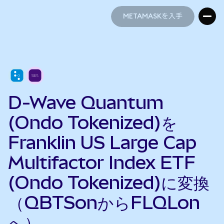
METAMASKを入手
METAMASKを入手
D-Wave Quantum
(Ondo Tokenized)を
Franklin US Large Cap
Multifactor Index ETF
(Ondo Tokenized)に変換
（QBTSonからFLQLon
へ）