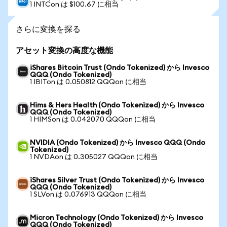
1 INTCon は $100.67 に相当
さらに変換を探る
アセット変換の高度な機能
iShares Bitcoin Trust (Ondo Tokenized) から Invesco
QQQ (Ondo Tokenized)
1 IBITon は 0.050812 QQQon に相当
Hims & Hers Health (Ondo Tokenized) から Invesco
QQQ (Ondo Tokenized)
1 HIMSon は 0.042070 QQQon に相当
NVIDIA (Ondo Tokenized) から Invesco QQQ (Ondo
Tokenized)
1 NVDAon は 0.305027 QQQon に相当
iShares Silver Trust (Ondo Tokenized) から Invesco
QQQ (Ondo Tokenized)
1 SLVon は 0.076913 QQQon に相当
Micron Technology (Ondo Tokenized) から Invesco
QQQ (Ondo Tokenized)