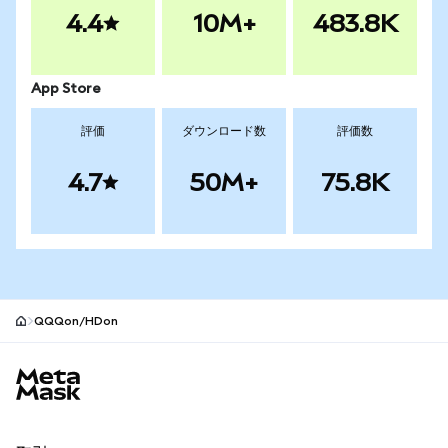
4.4
10M+
483.8K
App Store
評価
ダウンロード数
評価数
4.7
50M+
75.8K
QQQon/HDon
MetaMaskサイトフッター