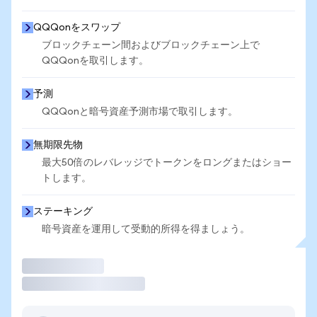
QQQonをスワップ
ブロックチェーン間およびブロックチェーン上で
QQQonを取引します。
予測
QQQonと暗号資産予測市場で取引します。
無期限先物
最大50倍のレバレッジでトークンをロングまたはショー
トします。
ステーキング
暗号資産を運用して受動的所得を得ましょう。
取引