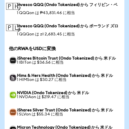
Invesco QQQ (Ondo Tokenized) から フィリピン・ペ
🇵🇭
ソ
1 QQQon は ₱43,831.46 に相当
Invesco QQQ (Ondo Tokenized) から ポーランド ズロ
🇵🇱
チ
1 QQQon は zł 2,683.45 に相当
他のRWAをUSDに変換
iShares Bitcoin Trust (Ondo Tokenized) から 米ドル
1 IBITon は $36.56 に相当
Hims & Hers Health (Ondo Tokenized) から 米ドル
1 HIMSon は $30.27 に相当
NVIDIA (Ondo Tokenized) から 米ドル
1 NVDAon は $219.47 に相当
iShares Silver Trust (Ondo Tokenized) から 米ドル
1 SLVon は $55.34 に相当
Micron Technology (Ondo Tokenized) から 米ドル