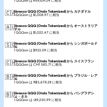
1 QQQon は ₽59,109.04 に相当
Invesco QQQ (Ondo Tokenized) から カナダドル
🇨🇦
1 QQQon は $1,008.97 に相当
Invesco QQQ (Ondo Tokenized) から オーストラリア
🇦🇺
ドル
1 QQQon は $1,022.47 に相当
Invesco QQQ (Ondo Tokenized) から シンガポールド
🇸🇬
ル
1 QQQon は $922.09 に相当
Invesco QQQ (Ondo Tokenized) から スイスフラン
🇨🇭
1 QQQon は CHF 583.71 に相当
Invesco QQQ (Ondo Tokenized) から ブラジル・レア
🇧🇷
ル
1 QQQon は R$3,678.28 に相当
Invesco QQQ (Ondo Tokenized) から バングラデシ
🇧🇩
ュ・タカ
1 QQQon は ৳89,230.99 に相当