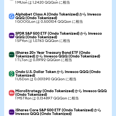
1 MUon は 1.2420 QQQon に相当
Alphabet Class A (Ondo Tokenized) から Invesco
QQQ (Ondo Tokenized)
1 GOOGLon は 0.500104 QQQon に相当
SPDR S&P 500 ETF (Ondo Tokenized) から Invesco
QQQ (Ondo Tokenized)
1 SPYon は 1.0763 QQQon に相当
iShares 20+ Year Treasury Bond ETF (Ondo
Tokenized) から Invesco QQQ (Ondo Tokenized)
1 TLTon は 0.119192 QQQon に相当
Ondo U.S. Dollar Token から Invesco QQQ (Ondo
Tokenized)
1 USDon は 0.001390 QQQon に相当
MicroStrategy (Ondo Tokenized) から Invesco QQQ
(Ondo Tokenized)
1 MSTRon は 0.134897 QQQon に相当
iShares Core S&P 500 ETF (Ondo Tokenized) から
Invesco QQQ (Ondo Tokenized)