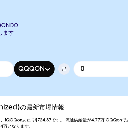
(ONDO
当します
QQQON
kenized)の最新市場情報
行価格は、1QQQonあたり$724.37です。 流通供給量が4.77万 QQQonで
8.84万となります。