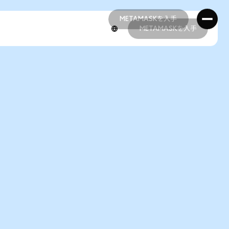
METAMASKを入手
METAMASKを入手
METAMASKを入手
METAMASKを入手