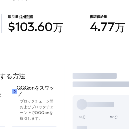
取引量
(24時間)
循環供給量
$103.60万
4.77万
用する方法
取引
QQQonをスワッ
プ
交
ブロックチェーン間
およびブロックチェ
ーン上でQQQonを
15分
30分
取引します。