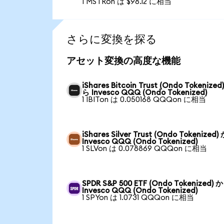
1 MSTRon は $98.12 に相当
さらに変換を探る
アセット変換の高度な機能
iShares Bitcoin Trust (Ondo Tokenized
ら Invesco QQQ (Ondo Tokenized)
1 IBITon は 0.050168 QQQon に相当
iShares Silver Trust (Ondo Tokenized
Invesco QQQ (Ondo Tokenized)
1 SLVon は 0.078869 QQQon に相当
SPDR S&P 500 ETF (Ondo Tokenized) 
Invesco QQQ (Ondo Tokenized)
1 SPYon は 1.0731 QQQon に相当