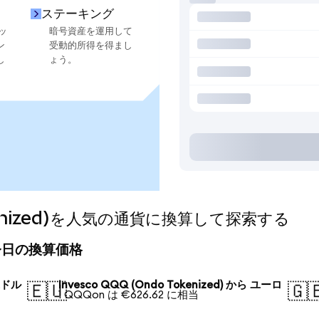
ステーキング
ッ
暗号資産を運用して
ン
受動的所得を得まし
し
ょう。
Tokenized)を人気の通貨に換算して探索する
d)の今日の換算価格
 米ドル
Invesco QQQ (Ondo Tokenized) から ユーロ
🇪🇺
🇬
1 QQQon は €626.62 に相当