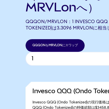
MRVLonへ）
QQQON/MRVLON：1 INVESCO QQQ 
TOKENIZED)は3.3096 MRVLONに相
QQQONをMRVLONにスワップ
Invesco QQQ (Ondo To
Invesco QQQ (Ondo Tokenized)の現
QQQ (Ondo Tokenized)の時価総額は$345