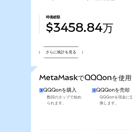
時価総額
$3458.84万
さらに統計を見る
さらに統計を見る
MetaMaskでQQQonを使
QQQonを購入
QQQonを売却
数回のタップで始め
QQQonを現金に
られます。
換します。