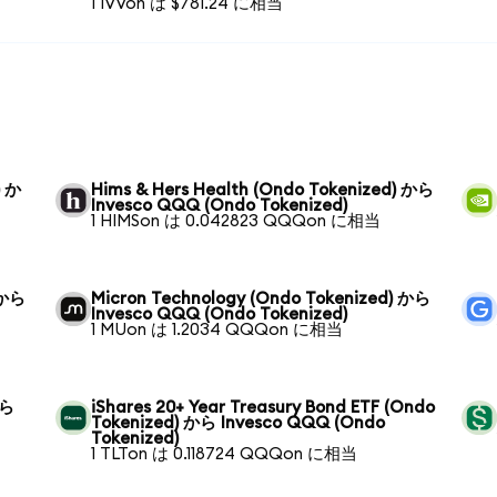
1 IVVon は $781.24 に相当
) か
Hims & Hers Health (Ondo Tokenized) から
Invesco QQQ (Ondo Tokenized)
1 HIMSon は 0.042823 QQQon に相当
) から
Micron Technology (Ondo Tokenized) から
Invesco QQQ (Ondo Tokenized)
1 MUon は 1.2034 QQQon に相当
から
iShares 20+ Year Treasury Bond ETF (Ondo
Tokenized) から Invesco QQQ (Ondo
Tokenized)
1 TLTon は 0.118724 QQQon に相当