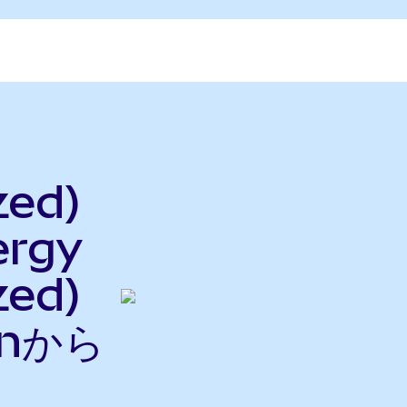
zed)
ergy
zed)
nから