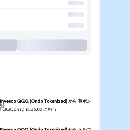
Invesco QQQ (Ondo Tokenized) から 英ポン

ド
1 QQQon は £536.02 に相当
Invesco QQQ (Ondo Tokenized) から トルコ