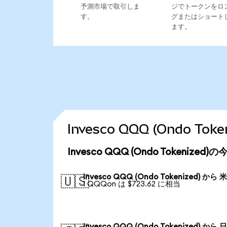
予測市場で取引しま
ジでトークンをロ
す。
グまたはショート
ます。
Invesco QQQ (Ondo 
Invesco QQQ (Ondo Tokenize
Invesco QQQ (Ondo Tokenized) から
🇺🇸
1 QQQon は $723.62 に相当
Invesco QQQ (Ondo Tokenized) から