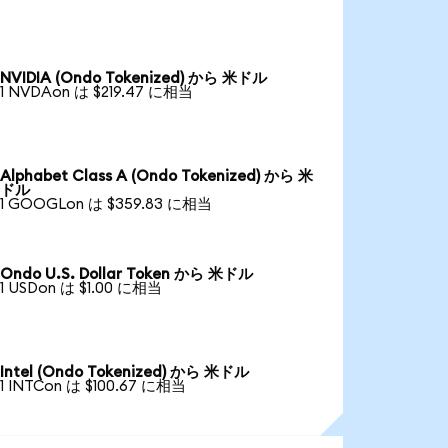
NVIDIA (Ondo Tokenized) から 米ドル
1 NVDAon は $219.47 に相当
Alphabet Class A (Ondo Tokenized) から 米
ドル
1 GOOGLon は $359.83 に相当
Ondo U.S. Dollar Token から 米ドル
1 USDon は $1.00 に相当
Intel (Ondo Tokenized) から 米ドル
1 INTCon は $100.67 に相当