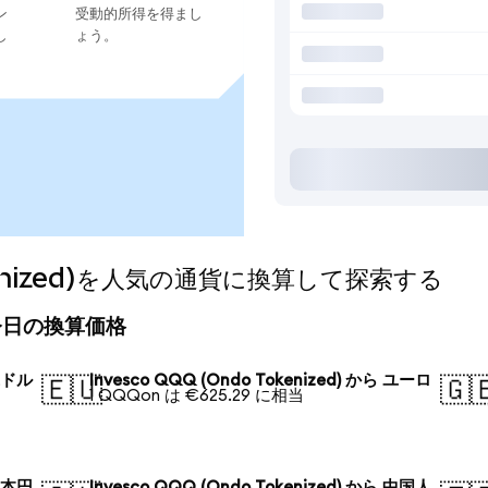
ン
受動的所得を得まし
し
ょう。
Tokenized)を人気の通貨に換算して探索する
d)の今日の換算価格
 米ドル
Invesco QQQ (Ondo Tokenized) から ユーロ
🇪🇺
🇬
1 QQQon は €625.29 に相当
 日本円
Invesco QQQ (Ondo Tokenized) から 中国人