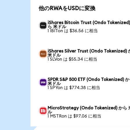
他のRWAをUSDに変換
iShares Bitcoin Trust (Ondo Tokenized
ら 米ドル
1 IBITon は $36.56 に相当
iShares Silver Trust (Ondo Tokenized
米ドル
1 SLVon は $55.34 に相当
SPDR S&P 500 ETF (Ondo Tokenized) 
米ドル
1 SPYon は $774.38 に相当
MicroStrategy (Ondo Tokenized) から
ル
1 MSTRon は $97.06 に相当