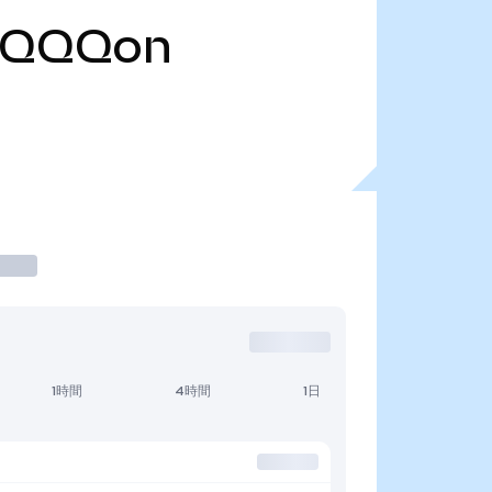
QQQon
1時間
4時間
1日