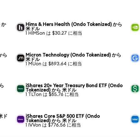
) か
Hims & Hers Health (Ondo Tokenized) から
米ドル
1 HIMSon は $30.27 に相当
) から
Micron Technology (Ondo Tokenized) から
米ドル
1 MUon は $893.64 に相当
から
iShares 20+ Year Treasury Bond ETF (Ondo
Tokenized) から 米ドル
1 TLTon は $85.76 に相当
 米ド
iShares Core S&P 500 ETF (Ondo
Tokenized) から 米ドル
1 IVVon は $776.56 に相当