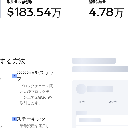
取引量
(24時間)
循環供給量
$183.54万
4.78万
用する方法
取引
QQQonをスワッ
プ
交
ブロックチェーン間
およびブロックチェ
ーン上でQQQonを
15分
30分
取引します。
ステーキング
ッ
暗号資産を運用して