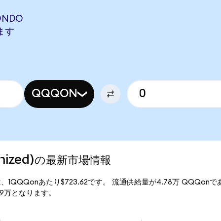
ONDO
します
QQQON
kenized)の最新市場情報
行価格は、1QQQonあたり$723.62です。 流通供給量が4.78万 QQQonで
2.29万となります。