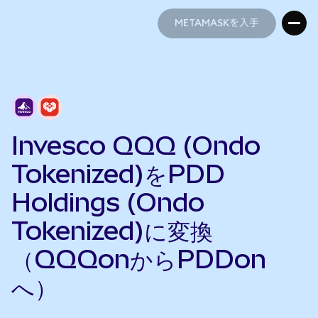
METAMASKを入手
METAMASKを入手
Invesco QQQ (Ondo
Tokenized)をPDD
Holdings (Ondo
Tokenized)に変換
（QQQonからPDDon
へ）