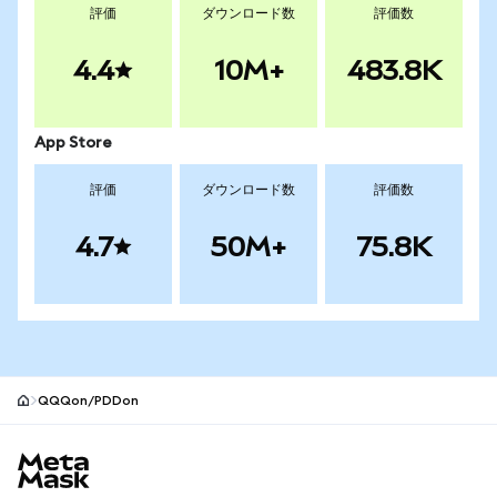
評価
ダウンロード数
評価数
4.4
10M+
483.8K
App Store
評価
ダウンロード数
評価数
4.7
50M+
75.8K
QQQon/PDDon
MetaMaskサイトフッター