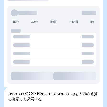
15分
30分
1時間
4時間
1日
Invesco QQQ (Ondo Tokenized)を人気の通貨
に換算して探索する