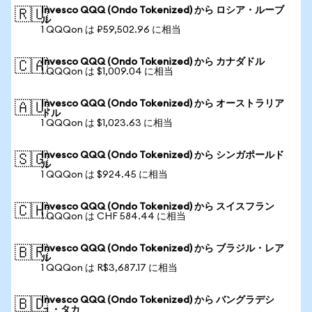
Invesco QQQ (Ondo Tokenized) から ロシア・ルーブ
🇷🇺
ル
1 QQQon は ₽59,502.96 に相当
Invesco QQQ (Ondo Tokenized) から カナダドル
🇨🇦
1 QQQon は $1,009.04 に相当
Invesco QQQ (Ondo Tokenized) から オーストラリア
🇦🇺
ドル
1 QQQon は $1,023.63 に相当
Invesco QQQ (Ondo Tokenized) から シンガポールド
🇸🇬
ル
1 QQQon は $924.45 に相当
Invesco QQQ (Ondo Tokenized) から スイスフラン
🇨🇭
1 QQQon は CHF 584.44 に相当
Invesco QQQ (Ondo Tokenized) から ブラジル・レア
🇧🇷
ル
1 QQQon は R$3,687.17 に相当
Invesco QQQ (Ondo Tokenized) から バングラデシ
🇧🇩
ュ・タカ