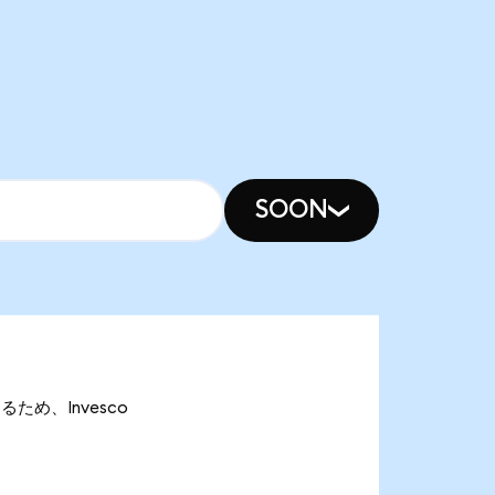
SOON
あるため、Invesco