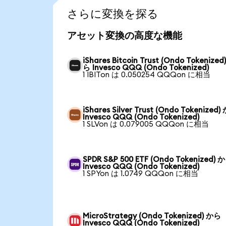
さらに変換を探る
アセット変換の高度な機能
iShares Bitcoin Trust (Ondo Tokenized
ら Invesco QQQ (Ondo Tokenized)
1 IBITon は 0.050254 QQQon に相当
iShares Silver Trust (Ondo Tokenized
Invesco QQQ (Ondo Tokenized)
1 SLVon は 0.079005 QQQon に相当
SPDR S&P 500 ETF (Ondo Tokenized) 
Invesco QQQ (Ondo Tokenized)
1 SPYon は 1.0749 QQQon に相当
MicroStrategy (Ondo Tokenized) から
Invesco QQQ (Ondo Tokenized)