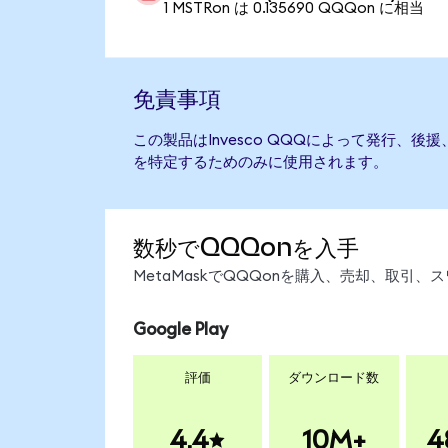
1 MSTRon は 0.135690 QQQon に相当
免責事項
この製品はInvesco QQQによって発行、
を特定するためのみに使用されます。
数秒でQQQonを入手
MetaMaskでQQQonを購入、売却、取引
Google Play
評価
ダウンロード数
4.4
10M+
4