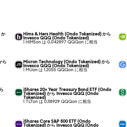
) か
Hims & Hers Health (Ondo Tokenized) から
Invesco QQQ (Ondo Tokenized)
1 HIMSon は 0.042897 QQQon に相当
) から
Micron Technology (Ondo Tokenized) から
Invesco QQQ (Ondo Tokenized)
1 MUon は 1.2055 QQQon に相当
から
iShares 20+ Year Treasury Bond ETF (Ondo
Tokenized) から Invesco QQQ (Ondo
Tokenized)
1 TLTon は 0.118929 QQQon に相当
iShares Core S&P 500 ETF (Ondo
Tokenized) から Invesco QQQ (Ondo