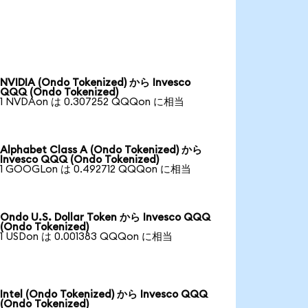
NVIDIA (Ondo Tokenized) から Invesco
QQQ (Ondo Tokenized)
1 NVDAon は 0.307252 QQQon に相当
Alphabet Class A (Ondo Tokenized) から
Invesco QQQ (Ondo Tokenized)
1 GOOGLon は 0.492712 QQQon に相当
Ondo U.S. Dollar Token から Invesco QQQ
(Ondo Tokenized)
1 USDon は 0.001383 QQQon に相当
Intel (Ondo Tokenized) から Invesco QQQ
(Ondo Tokenized)