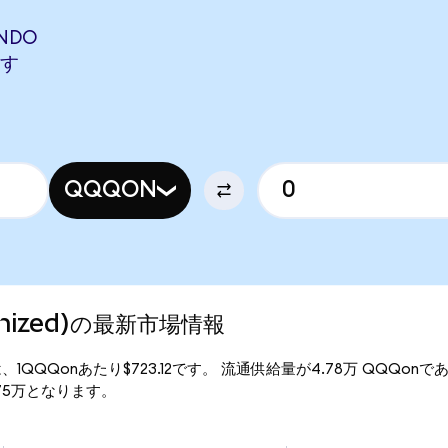
NDO
ます
QQQON
kenized)の最新市場情報
行価格は、1QQQonあたり$723.12です。 流通供給量が4.78万 QQQonで
4.75万となります。