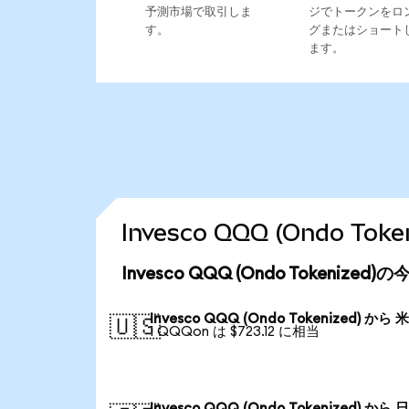
予測市場で取引しま
ジでトークンをロ
す。
グまたはショート
ます。
Invesco QQQ (Ondo 
Invesco QQQ (Ondo Tokenize
Invesco QQQ (Ondo Tokenized) から
🇺🇸
1 QQQon は $723.12 に相当
Invesco QQQ (Ondo Tokenized) から