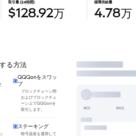
取引量
(24時間)
循環供給量
$128.92万
4.78万
用する方法
取引
QQQonをスワッ
プ
交
ブロックチェーン間
およびブロックチェ
ーン上でQQQonを
15分
30分
取引します。
ステーキング
ッ
暗号資産を運用して