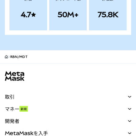
4.7
50M+
75.8K
RBN/MDT
MetaMaskサイトフッター
取引
スワップ
マネー
新規
予測
新規
購入
開発者
パーペチュアル
新規
カード
ドキュメントを表示
MetaMaskを入手
RWA