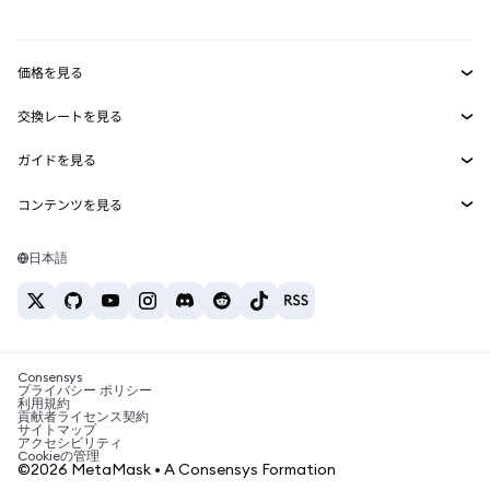
mUSD
新規
ダッシュボード
トランザクションシールド
収益化
Smart Accounts Kit
Agent Wallet
新規
価格を見る
埋め込みウォレット
Snaps
ビットコインの価格
交換レートを見る
MetaMask Connect
イーサリアムの価格
報酬
新規
BTC→USD
Solanaの価格
ガイドを見る
Snaps
セキュリティ
ETH→USD
BTCの購入
Shiba Inuの価格
USDT→INR
コンテンツを見る
Web3サービス
サポート
ETHの購入
Pepeの価格
ビットコインウォレット
BTC→USDT
SOLの購入
キャリア
Tetherの価格
Solanaウォレット
日本語
BTC→INR
PEPEの購入
お問い合わせ
USDCの価格
おすすめの暗号資産カード
ETH→USDT
USDTの購入
Chanlinkの価格
おすすめのモバイル暗号資産ウォレット
USDT→PHP
USDCの購入
Polymarketとは？
BTC→EUR
SHIBの購入
Consensys
税制関連ニュース
プライバシー ポリシー
利用規約
BNBの購入
貢献者ライセンス契約
暗号資産の購入方法は？
サイトマップ
アクセシビリティ
ビットコインを売るには？
Cookieの管理
©2026 MetaMask • A Consensys Formation