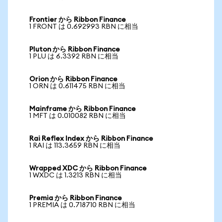
Frontier から Ribbon Finance
1 FRONT は 0.692993 RBN に相当
Pluton から Ribbon Finance
1 PLU は 6.3392 RBN に相当
Orion から Ribbon Finance
1 ORN は 0.611475 RBN に相当
Mainframe から Ribbon Finance
1 MFT は 0.010082 RBN に相当
Rai Reflex Index から Ribbon Finance
1 RAI は 113.3659 RBN に相当
Wrapped XDC から Ribbon Finance
1 WXDC は 1.3213 RBN に相当
Premia から Ribbon Finance
1 PREMIA は 0.718710 RBN に相当