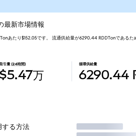
ed)の最新市場情報
RDDTonあたり$152.05です。 流通供給量が6290.44 RDDTonであるため、
。
取引量
(24時間)
循環供給量
$5.47万
6290.44
使用する方法
取引