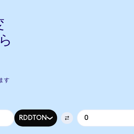
変
から
します
RDDTON