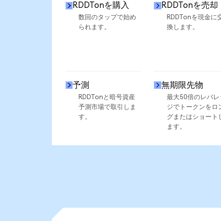
RDDTonを購入
RDDTonを売却
数回のタップで始め
RDDTonを現金に
られます。
換します。
予測
無期限先物
RDDTonと暗号資産
最大50倍のレバレ
予測市場で取引しま
ジでトークンをロ
す。
グまたはショート
ます。