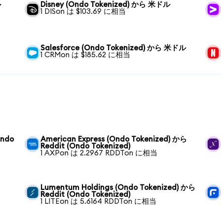
ル
Disney (Ondo Tokenized) から 米ドル
1 DISon は $103.69 に相当
Salesforce (Ondo Tokenized) から 米ドル
1 CRMon は $185.62 に相当
Ondo
American Express (Ondo Tokenized) から
Reddit (Ondo Tokenized)
1 AXPon は 2.2967 RDDTon に相当
Lumentum Holdings (Ondo Tokenized) から
Reddit (Ondo Tokenized)
1 LITEon は 5.6164 RDDTon に相当