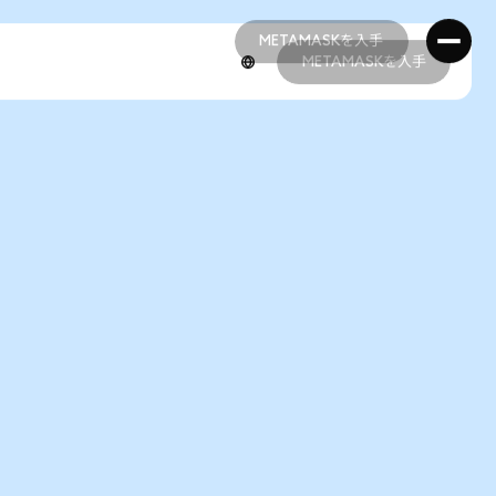
METAMASKを入手
METAMASKを入手
METAMASKを入手
METAMASKを入手