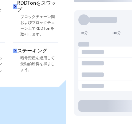
RDDTonをスワッ
プ
交
ブロックチェーン間
およびブロックチェ
ーン上でRDDTonを
15分
30分
取引します。
ステーキング
ッ
暗号資産を運用して
ン
受動的所得を得まし
し
ょう。