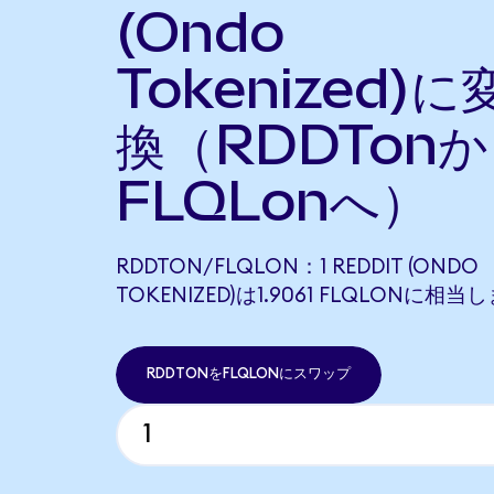
(Ondo
Tokenized)に
換（RDDTon
FLQLonへ）
RDDTON/FLQLON：1 REDDIT (ONDO
TOKENIZED)は1.9061 FLQLONに相当
RDDTONをFLQLONにスワップ