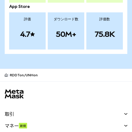
App Store
評価
ダウンロード数
評価数
4.7
50M+
75.8K
RDDTon/UNHon
MetaMaskサイトフッター
取引
スワップ
マネー
新規
予測
新規
購入