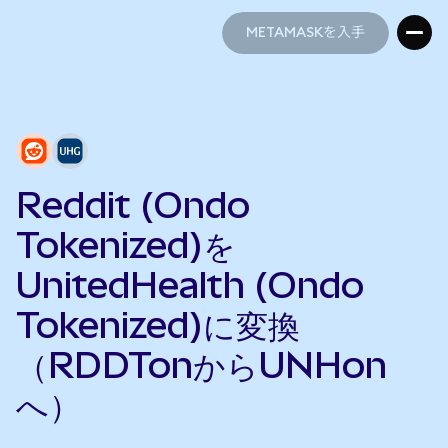
METAMASKを入手
METAMASKを入手
Reddit (Ondo
Tokenized)を
UnitedHealth (Ondo
Tokenized)に変換
（RDDTonからUNHon
へ）