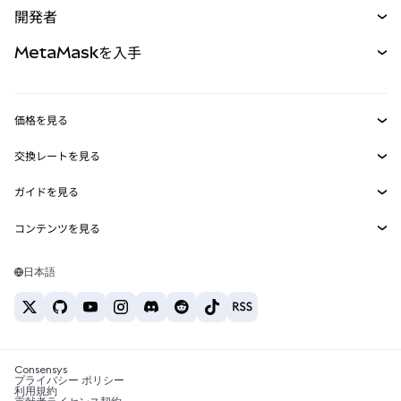
開発者
パーペチュアル
新規
カード
ドキュメントを表示
MetaMaskを入手
RWA
mUSD
新規
ダッシュボード
トランザクションシールド
収益化
Smart Accounts Kit
Agent Wallet
新規
価格を見る
埋め込みウォレット
Snaps
ビットコインの価格
交換レートを見る
MetaMask Connect
イーサリアムの価格
報酬
新規
BTC→USD
Solanaの価格
ガイドを見る
Snaps
セキュリティ
ETH→USD
BTCの購入
Shiba Inuの価格
USDT→INR
コンテンツを見る
Web3サービス
サポート
ETHの購入
Pepeの価格
ビットコインウォレット
BTC→USDT
SOLの購入
キャリア
Tetherの価格
Solanaウォレット
日本語
BTC→INR
PEPEの購入
お問い合わせ
USDCの価格
おすすめの暗号資産カード
ETH→USDT
USDTの購入
Chanlinkの価格
おすすめのモバイル暗号資産ウォレット
USDT→PHP
USDCの購入
Polymarketとは？
BTC→EUR
SHIBの購入
Consensys
税制関連ニュース
プライバシー ポリシー
利用規約
BNBの購入