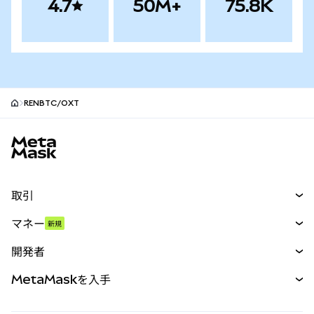
4.7
50M+
75.8K
RENBTC/OXT
MetaMaskサイトフッター
取引
スワップ
マネー
新規
予測
新規
購入
開発者
パーペチュアル
新規
カード
ドキュメントを表示
MetaMaskを入手
RWA
mUSD
新規
ダッシュボード
トランザクションシールド
収益化