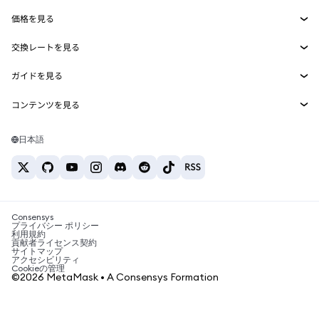
Smart Accounts Kit
Agent Wallet
新規
価格を見る
埋め込みウォレット
Snaps
ビットコインの価格
交換レートを見る
MetaMask Connect
イーサリアムの価格
報酬
新規
BTC→USD
Solanaの価格
ガイドを見る
Snaps
セキュリティ
ETH→USD
BTCの購入
Shiba Inuの価格
USDT→INR
コンテンツを見る
Web3サービス
サポート
ETHの購入
Pepeの価格
ビットコインウォレット
BTC→USDT
SOLの購入
キャリア
Tetherの価格
Solanaウォレット
日本語
BTC→INR
PEPEの購入
お問い合わせ
USDCの価格
おすすめの暗号資産カード
ETH→USDT
USDTの購入
Chanlinkの価格
おすすめのモバイル暗号資産ウォレット
USDT→PHP
USDCの購入
Polymarketとは？
BTC→EUR
SHIBの購入
Consensys
税制関連ニュース
プライバシー ポリシー
利用規約
BNBの購入
貢献者ライセンス契約
暗号資産の購入方法は？
サイトマップ
アクセシビリティ
ビットコインを売るには？
Cookieの管理
©2026 MetaMask • A Consensys Formation