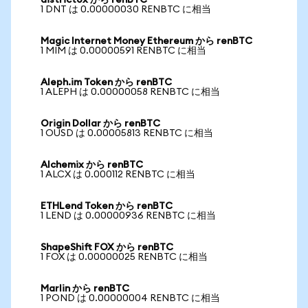
district0x から renBTC
1 DNT は 0.00000030 RENBTC に相当
Magic Internet Money Ethereum から renBTC
1 MIM は 0.00000591 RENBTC に相当
Aleph.im Token から renBTC
1 ALEPH は 0.00000058 RENBTC に相当
Origin Dollar から renBTC
1 OUSD は 0.00005813 RENBTC に相当
Alchemix から renBTC
1 ALCX は 0.000112 RENBTC に相当
ETHLend Token から renBTC
1 LEND は 0.00000936 RENBTC に相当
ShapeShift FOX から renBTC
1 FOX は 0.00000025 RENBTC に相当
Marlin から renBTC
1 POND は 0.00000004 RENBTC に相当