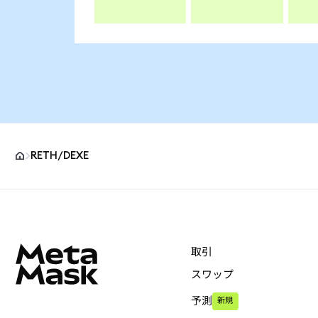
RETH/DEXE
MetaMaskサイトフッター
取引
スワップ
予測
新規