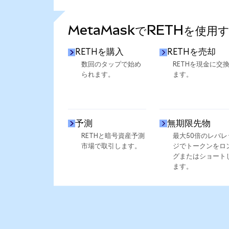
さらに統計を見る
MetaMaskでRETHを使用
RETHを購入
RETHを売却
数回のタップで始め
RETHを現金に交
られます。
ます。
予測
無期限先物
RETHと暗号資産予測
最大50倍のレバレ
市場で取引します。
ジでトークンをロ
グまたはショート
ます。