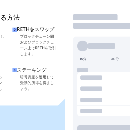
する方法
取引
RETHをスワップ
換し
ブロックチェーン間
およびブロックチェ
ーン上でRETHを取引
します。
15分
30分
ステーキング
ッ
暗号資産を運用して
ン
受動的所得を得まし
し
ょう。