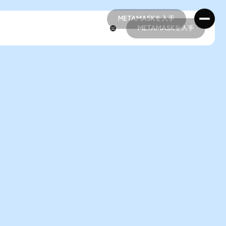
METAMASKを入手
METAMASKを入手
METAMASKを入手
METAMASKを入手