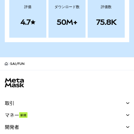
評価
ダウンロード数
評価数
4.7
50M+
75.8K
SAI/FUN
MetaMaskサイトフッター
取引
スワップ
マネー
新規
予測
新規
購入
開発者
パーペチュアル
新規
カード
ドキュメントを表示