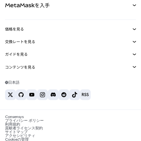
MetaMaskを入手
RWA
mUSD
新規
ダッシュボード
トランザクションシールド
収益化
Smart Accounts Kit
Agent Wallet
新規
価格を見る
埋め込みウォレット
Snaps
ビットコインの価格
交換レートを見る
MetaMask Connect
イーサリアムの価格
報酬
新規
BTC→USD
Solanaの価格
ガイドを見る
Snaps
セキュリティ
ETH→USD
BTCの購入
Shiba Inuの価格
USDT→INR
コンテンツを見る
Web3サービス
サポート
ETHの購入
Pepeの価格
ビットコインウォレット
BTC→USDT
SOLの購入
キャリア
Tetherの価格
Solanaウォレット
日本語
BTC→INR
PEPEの購入
お問い合わせ
USDCの価格
おすすめの暗号資産カード
ETH→USDT
USDTの購入
Chanlinkの価格
おすすめのモバイル暗号資産ウォレット
USDT→PHP
USDCの購入
Polymarketとは？
BTC→EUR
SHIBの購入
Consensys
税制関連ニュース
プライバシー ポリシー
利用規約
BNBの購入
貢献者ライセンス契約
暗号資産の購入方法は？
サイトマップ
アクセシビリティ
ビットコインを売るには？
Cookieの管理