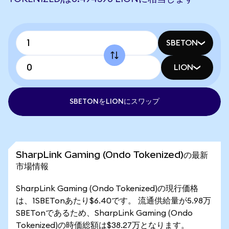
SBETON
LION
SBETONをLIONにスワップ
SharpLink Gaming (Ondo Tokenized)の最新
市場情報
SharpLink Gaming (Ondo Tokenized)の現行価格
は、1SBETonあたり$6.40です。 流通供給量が5.98万
SBETonであるため、SharpLink Gaming (Ondo
Tokenized)の時価総額は$38.27万となります。