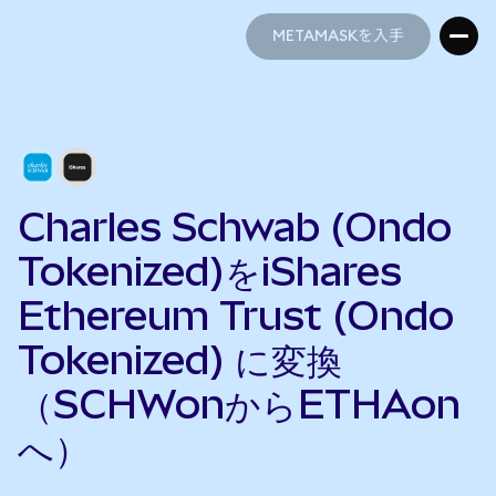
METAMASKを入手
METAMASKを入手
Charles Schwab (Ondo
Tokenized)をiShares
Ethereum Trust (Ondo
Tokenized) に変換
（SCHWonからETHAon
へ）