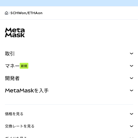
SCHWon/ETHAon
MetaMaskサイトフッター
取引
スワップ
マネー
新規
予測
新規
購入
開発者
パーペチュアル
新規
カード
ドキュメントを表示
MetaMaskを入手
RWA
mUSD
新規
ダッシュボード
トランザクションシールド
収益化
Smart Accounts Kit
Agent Wallet
新規
価格を見る
埋め込みウォレット
Snaps
ビットコインの価格
交換レートを見る
MetaMask Connect
イーサリアムの価格
報酬
新規
BTC→USD
Solanaの価格