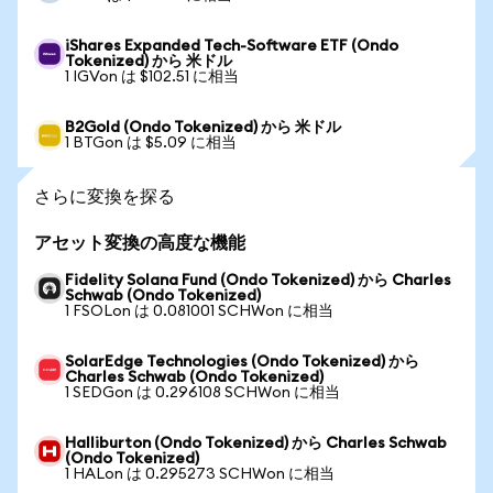
iShares Expanded Tech-Software ETF (Ondo
Tokenized) から 米ドル
1 IGVon は $102.51 に相当
B2Gold (Ondo Tokenized) から 米ドル
1 BTGon は $5.09 に相当
さらに変換を探る
アセット変換の高度な機能
Fidelity Solana Fund (Ondo Tokenized) から Charles
Schwab (Ondo Tokenized)
1 FSOLon は 0.081001 SCHWon に相当
SolarEdge Technologies (Ondo Tokenized) から
Charles Schwab (Ondo Tokenized)
1 SEDGon は 0.296108 SCHWon に相当
Halliburton (Ondo Tokenized) から Charles Schwab
(Ondo Tokenized)
1 HALon は 0.295273 SCHWon に相当