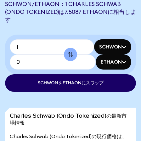
SCHWON/ETHAON：1 CHARLES SCHWAB
(ONDO TOKENIZED)は7.5087 ETHAONに相当しま
す
SCHWON
ETHAON
SCHWONをETHAONにスワップ
Charles Schwab (Ondo Tokenized)の最新市
場情報
Charles Schwab (Ondo Tokenized)の現行価格は、