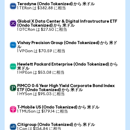
Teradyne (Ondo Tokenized) から 米ドル
1 TERon は $382.88 に相当
Global X Data Center & Digital Infrastructure ETF
(Ondo Tokenized) から 米ドル
1 DTCRon は $27.50 に相当
Vishay Precision Group (Ondo Tokenized) から 米ド
ル
1 VPGon は $70.59 に相当
Hewlett Packard Enterprise (Ondo Tokenized) から
米ドル
1 HPEon は $53.08 に相当
PIMCO 0-5 Year High Yield Corporate Bond Index
ETF (Ondo Tokenized) から 米ドル
1 HYSon は $95.03 に相当
T-Mobile US (Ondo Tokenized) から 米ドル
1 TMUSon は $179.14 に相当
Citigroup (Ondo Tokenized) から 米ドル
1 Con は $136.84 に相当