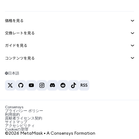
mUSD
新規
ダッシュボード
トランザクションシールド
収益化
Smart Accounts Kit
Agent Wallet
新規
価格を見る
埋め込みウォレット
Snaps
ビットコインの価格
交換レートを見る
MetaMask Connect
イーサリアムの価格
報酬
新規
BTC→USD
Solanaの価格
ガイドを見る
Snaps
セキュリティ
ETH→USD
BTCの購入
Shiba Inuの価格
USDT→INR
コンテンツを見る
Web3サービス
サポート
ETHの購入
Pepeの価格
ビットコインウォレット
BTC→USDT
SOLの購入
キャリア
Tetherの価格
Solanaウォレット
日本語
BTC→INR
PEPEの購入
お問い合わせ
USDCの価格
おすすめの暗号資産カード
ETH→USDT
USDTの購入
Chanlinkの価格
おすすめのモバイル暗号資産ウォレット
USDT→PHP
USDCの購入
Polymarketとは？
BTC→EUR
SHIBの購入
Consensys
税制関連ニュース
プライバシー ポリシー
利用規約
BNBの購入
貢献者ライセンス契約
暗号資産の購入方法は？
サイトマップ
アクセシビリティ
ビットコインを売るには？
Cookieの管理
©2026 MetaMask • A Consensys Formation