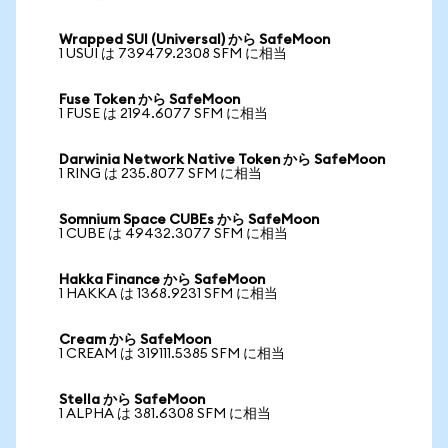
Wrapped SUI (Universal) から SafeMoon
1 USUI は 739479.2308 SFM に相当
Fuse Token から SafeMoon
1 FUSE は 2194.6077 SFM に相当
Darwinia Network Native Token から SafeMoon
1 RING は 235.8077 SFM に相当
Somnium Space CUBEs から SafeMoon
1 CUBE は 49432.3077 SFM に相当
Hakka Finance から SafeMoon
1 HAKKA は 1368.9231 SFM に相当
Cream から SafeMoon
1 CREAM は 319111.5385 SFM に相当
Stella から SafeMoon
1 ALPHA は 381.6308 SFM に相当