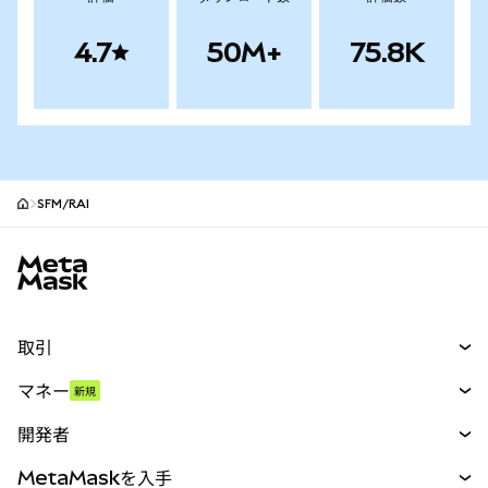
4.7
50M+
75.8K
SFM/RAI
MetaMaskサイトフッター
取引
スワップ
マネー
新規
予測
新規
購入
開発者
パーペチュアル
新規
カード
ドキュメントを表示
MetaMaskを入手
RWA