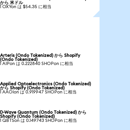
から 米ドル
1 OXYon は $54.35 に相当
Arteris (Ondo Tokenized) から Shopify
(Ondo Tokenized)
1 AIPon は 0.222840 SHOPon に相当
Applied Optoelectronics (Ondo Tokenized)
から Shopify (Ondo Tokenized)
1 AAOIon は 0.919947 SHOPon に相当
D-Wave Quantum (Ondo Tokenized) から
Shopify (Ondo Tokenized)
1 QBTSon は 0.149743 SHOPon に相当