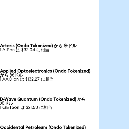
Arteris (Ondo Tokenized) から 米ドル
1 AIPon は $32.04 に相当
Applied Optoelectronics (Ondo Tokenized)
から 米ドル
1 AAOIon は $132.27 に相当
D-Wave Quantum (Ondo Tokenized) から
米ドル
1 QBTSon は $21.53 に相当
Occidental Petroleum (Ondo Tokenized)