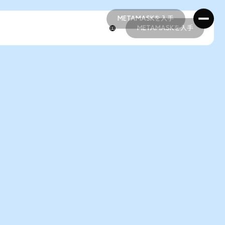
METAMASKを入手
METAMASKを入手
METAMASKを入手
METAMASKを入手