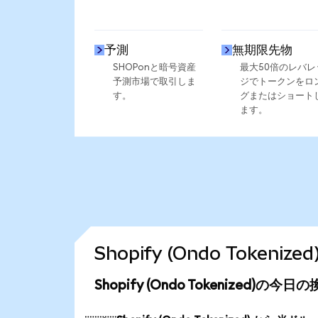
予測
無期限先物
SHOPonと暗号資産
最大50倍のレバレ
予測市場で取引しま
ジでトークンをロ
す。
グまたはショート
ます。
Shopify (Ondo Toke
Shopify (Ondo Tokenized)の今