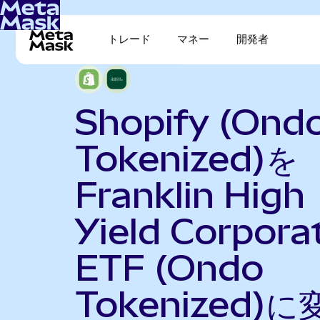
トレード
マネー
開発者
Shopify (Ond
Tokenized)を
Franklin High
Yield Corpora
ETF (Ondo
Tokenized)に