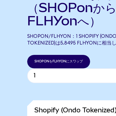
（SHOPonか
FLHYonへ）
SHOPON/FLHYON：1 SHOPIFY (OND
TOKENIZED)は5.8495 FLHYONに相
SHOPONをFLHYONにスワップ
Shopify (Ondo Tokeni