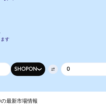
ら
O
当します
SHOPON
zed)の最新市場情報