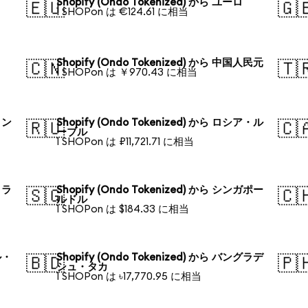
Shopify (Ondo Tokenized) から ユーロ
🇪🇺
🇬
1 SHOPon は €124.61 に相当
Shopify (Ondo Tokenized) から 中国人民元
🇨🇳
🇹
1 SHOPon は ￥970.43 に相当
ォン
Shopify (Ondo Tokenized) から ロシア・ル
🇷🇺
🇨
ーブル
1 SHOPon は ₽11,721.71 に相当
トラ
Shopify (Ondo Tokenized) から シンガポー
🇸🇬
🇨
ルドル
1 SHOPon は $184.33 に相当
ル・
Shopify (Ondo Tokenized) から バングラデ
🇧🇩
🇵
シュ・タカ
1 SHOPon は ৳17,770.95 に相当