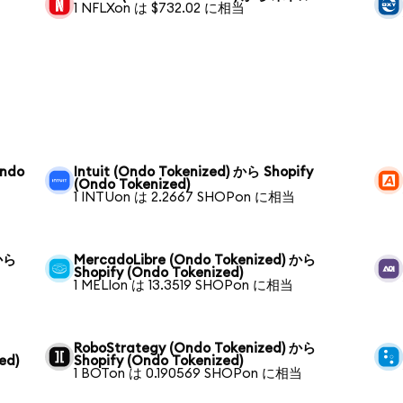
1 NFLXon は $732.02 に相当
Ondo
Intuit (Ondo Tokenized) から Shopify
(Ondo Tokenized)
1 INTUon は 2.2667 SHOPon に相当
 から
MercadoLibre (Ondo Tokenized) から
Shopify (Ondo Tokenized)
1 MELIon は 13.3519 SHOPon に相当
RoboStrategy (Ondo Tokenized) から
ed)
Shopify (Ondo Tokenized)
1 BOTon は 0.190569 SHOPon に相当