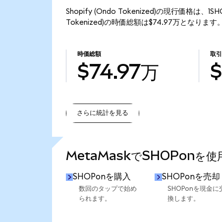
Shopify (Ondo Tokenized)の現行価格は、1
Tokenized)の時価総額は$74.97万となります
時価総額
取
$74.97万
$
さらに統計を見る
さらに統計を見る
MetaMaskでSHOPonを
SHOPonを購入
SHOPonを売却
数回のタップで始め
SHOPonを現金に
られます。
換します。