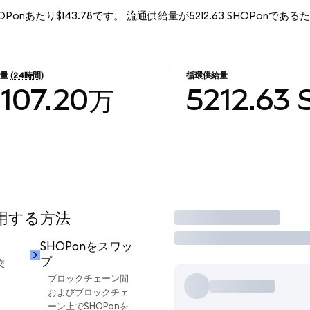
SHOPonあたり$143.78です。 流通供給量が5212.63 SHOPonであるため
。
引量
(24時間)
循環供給量
107.20万
5212.63
使用する方法
取引
SHOPonをスワッ
プ
交
ブロックチェーン間
およびブロックチェ
ーン上でSHOPonを