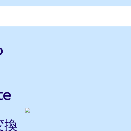
o
te
変換