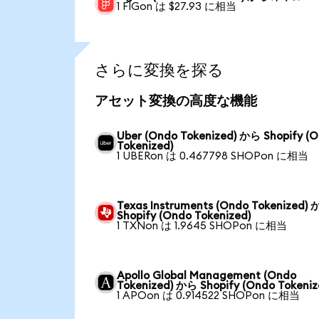
1 FIGon は $27.93 に相当
さらに変換を探る
アセット変換の高度な機能
Uber (Ondo Tokenized) から Shopify (
Tokenized)
1 UBERon は 0.467798 SHOPon に相当
Texas Instruments (Ondo Tokenized)
Shopify (Ondo Tokenized)
1 TXNon は 1.9645 SHOPon に相当
Apollo Global Management (Ondo
Tokenized) から Shopify (Ondo Tokeniz
1 APOon は 0.914522 SHOPon に相当