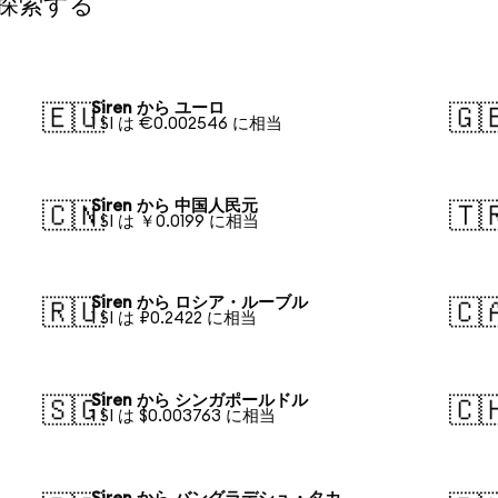
て探索する
Siren から ユーロ
🇪🇺
🇬
1 SI は €0.002546 に相当
Siren から 中国人民元
🇨🇳
🇹
1 SI は ￥0.0199 に相当
Siren から ロシア・ルーブル
🇷🇺
🇨
1 SI は ₽0.2422 に相当
Siren から シンガポールドル
🇸🇬
🇨
1 SI は $0.003763 に相当