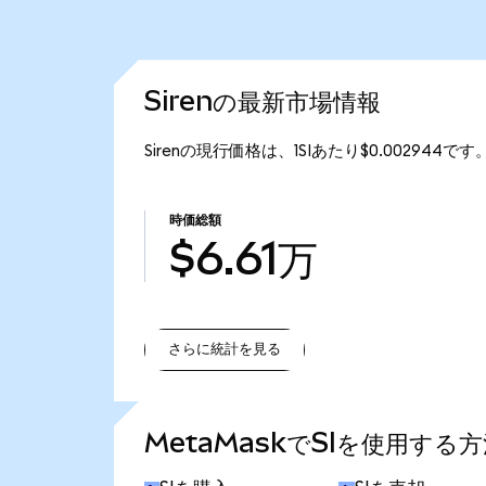
Sirenの最新市場情報
Sirenの現行価格は、1SIあたり$0.002944で
時価総額
$6.61万
さらに統計を見る
さらに統計を見る
MetaMaskでSIを使用する方