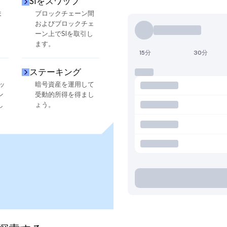
SIをスワップ
ま
ブロックチェーン間
およびブロックチェ
ーン上でSIを取引し
ます。
15分
30分
ステーキング
ッ
暗号資産を運用して
ン
受動的所得を得まし
し
ょう。