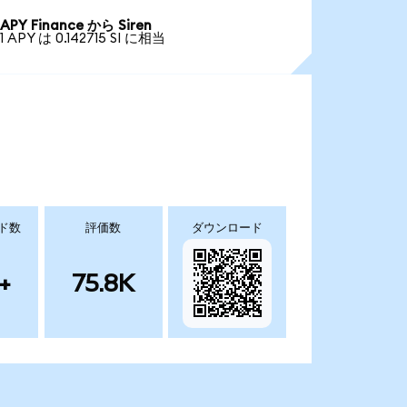
APY Finance から Siren
1 APY は 0.142715 SI に相当
ド数
評価数
ダウンロード
+
75.8K