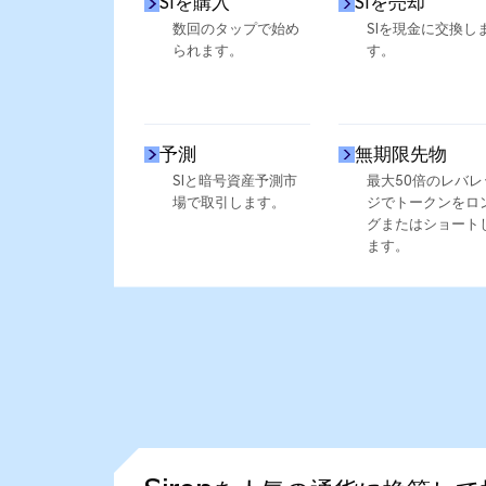
SIを購入
SIを売却
数回のタップで始め
SIを現金に交換し
られます。
す。
予測
無期限先物
SIと暗号資産予測市
最大50倍のレバレ
場で取引します。
ジでトークンをロ
グまたはショート
ます。