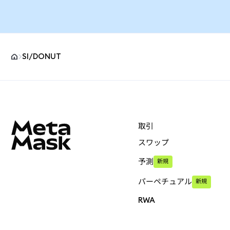
SI/DONUT
MetaMaskサイトフッター
取引
スワップ
予測
新規
パーペチュアル
新規
RWA