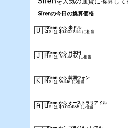
Sirenを人気の通貨に換算し
Sirenの今日の換算価格
Siren から 米ドル
🇺🇸
1 SI は $0.002944 に相当
Siren から 日本円
🇯🇵
1 SI は ￥0.4638 に相当
Siren から 韓国ウォン
🇰🇷
1 SI は ₩4.15 に相当
Siren から オーストラリアドル
🇦🇺
1 SI は $0.004165 に相当