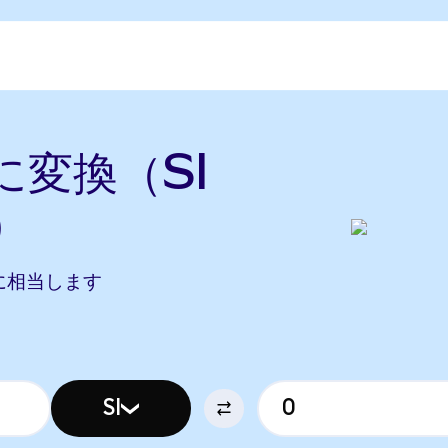
tに変換（SI
）
UTに相当します
SI