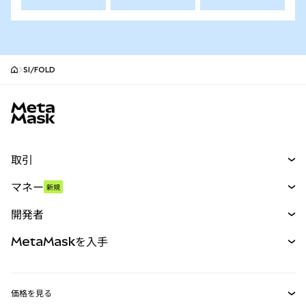
SI/FOLD
MetaMaskサイトフッター
取引
スワップ
マネー
新規
予測
新規
購入
開発者
パーペチュアル
新規
カード
ドキュメントを表示
MetaMaskを入手
RWA
mUSD
新規
ダッシュボード
トランザクションシールド
収益化
Smart Accounts Kit
Agent Wallet
新規
価格を見る
埋め込みウォレット
Snaps
ビットコインの価格