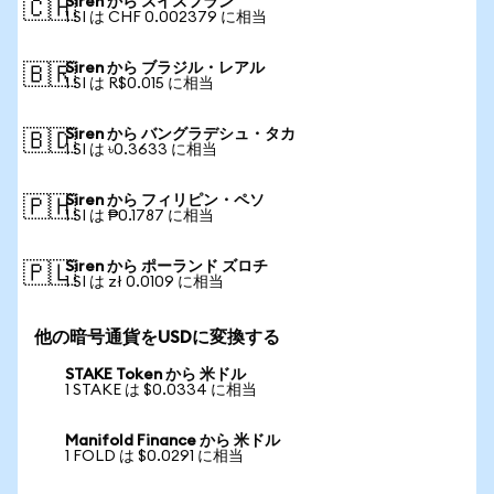
Siren から スイスフラン
🇨🇭
1 SI は CHF 0.002379 に相当
Siren から ブラジル・レアル
🇧🇷
1 SI は R$0.015 に相当
Siren から バングラデシュ・タカ
🇧🇩
1 SI は ৳0.3633 に相当
Siren から フィリピン・ペソ
🇵🇭
1 SI は ₱0.1787 に相当
Siren から ポーランド ズロチ
🇵🇱
1 SI は zł 0.0109 に相当
他の暗号通貨をUSDに変換する
STAKE Token から 米ドル
1 STAKE は $0.0334 に相当
Manifold Finance から 米ドル
1 FOLD は $0.0291 に相当