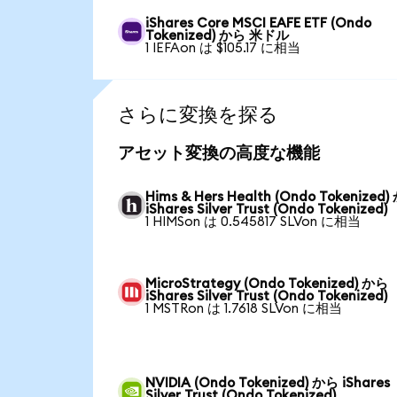
iShares Core MSCI EAFE ETF (Ondo
Tokenized) から 米ドル
1 IEFAon は $105.17 に相当
さらに変換を探る
アセット変換の高度な機能
Hims & Hers Health (Ondo Tokenized
iShares Silver Trust (Ondo Tokenized)
1 HIMSon は 0.545817 SLVon に相当
MicroStrategy (Ondo Tokenized) から
iShares Silver Trust (Ondo Tokenized)
1 MSTRon は 1.7618 SLVon に相当
NVIDIA (Ondo Tokenized) から iShares
Silver Trust (Ondo Tokenized)