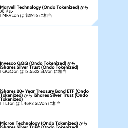
Marvell Technology (Ondo Tokenized) から
米ドル
1 MRVLon は $219.16 に相当
Invesco QQQ (Ondo Tokenized) から
iShares Silver Trust (Ondo Tokenized)
1 QQQon は 12.5522 SLVon に相当
iShares 20+ Year Treasury Bond ETF (Ondo
Tokenized) から iShares Silver Trust (Ondo
Tokenized)
1 TLTon は 1.4892 SLVon に相当
Micron Technology (Ondo Tokenized) から
iShares Silver Trust (Ondo Tokenized)