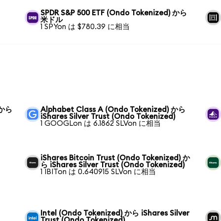
SPDR S&P 500 ETF (Ondo Tokenized) から
米ドル
1 SPYon は $780.39 に相当
) から
Alphabet Class A (Ondo Tokenized) から
iShares Silver Trust (Ondo Tokenized)
1 GOOGLon は 6.1862 SLVon に相当
iShares Bitcoin Trust (Ondo Tokenized) か
ら iShares Silver Trust (Ondo Tokenized)
1 IBITon は 0.640915 SLVon に相当
Intel (Ondo Tokenized) から iShares Silver
Trust (Ondo Tokenized)