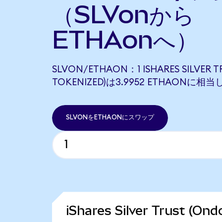
（SLVonから
ETHAonへ）
SLVON/ETHAON：1 ISHARES SILVER T
TOKENIZED)は3.9952 ETHAONに相
SLVONをETHAONにスワップ
iShares Silver Trust (