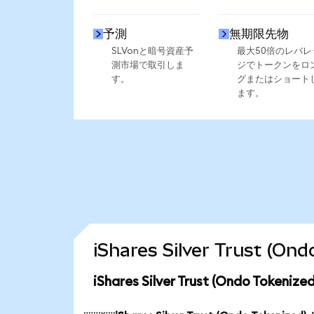
予測
無期限先物
SLVonと暗号資産予
最大50倍のレバレ
測市場で取引しま
ジでトークンをロ
す。
グまたはショート
ます。
iShares Silver Trust
iShares Silver Trust (Ondo To