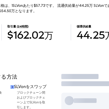
zed)の現行価格は、1SLVonあたり$57.73です。 流通供給量が44.25万 SLVon
額は$2554.50万となります。
取引量
(24時間)
循環供給量
$162.02万
44.25
する方法
取引
SLVonをスワップ
換
ブロックチェーン間
およびブロックチェ
ーン上でSLVonを取
引します。