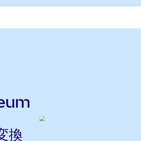
reum
に変換