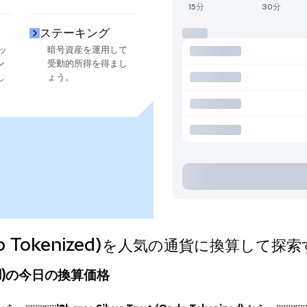
15分
30分
ステーキング
ッ
暗号資産を運用して
ン
受動的所得を得まし
し
ょう。
 (Ondo Tokenized)を人気の通貨に換算して探
kenized)の今日の換算価格