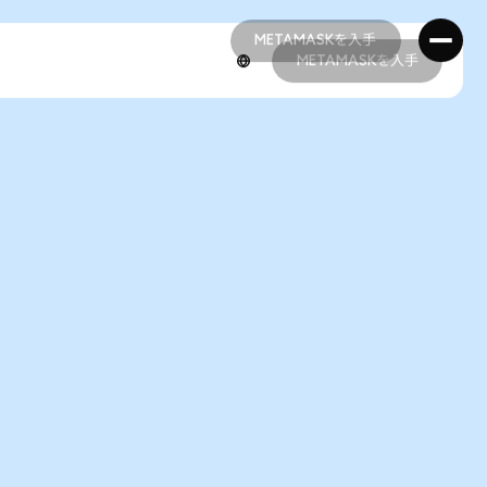
METAMASKを入手
METAMASKを入手
METAMASKを入手
METAMASKを入手