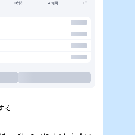
1時間
4時間
1日
索する