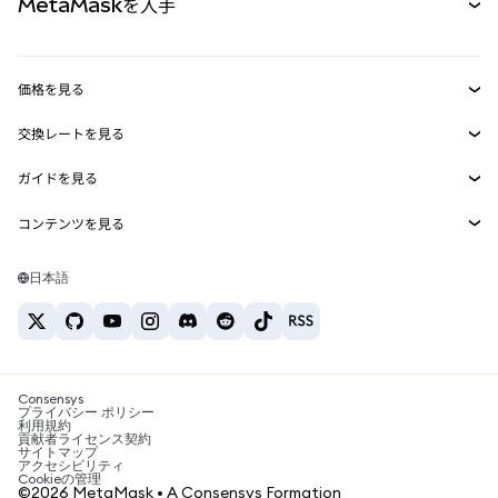
MetaMaskを入手
RWA
mUSD
新規
ダッシュボード
トランザクションシールド
収益化
Smart Accounts Kit
Agent Wallet
新規
価格を見る
埋め込みウォレット
Snaps
ビットコインの価格
交換レートを見る
MetaMask Connect
イーサリアムの価格
報酬
新規
BTC→USD
Solanaの価格
ガイドを見る
Snaps
セキュリティ
ETH→USD
BTCの購入
Shiba Inuの価格
USDT→INR
コンテンツを見る
Web3サービス
サポート
ETHの購入
Pepeの価格
ビットコインウォレット
BTC→USDT
SOLの購入
キャリア
Tetherの価格
Solanaウォレット
日本語
BTC→INR
PEPEの購入
お問い合わせ
USDCの価格
おすすめの暗号資産カード
ETH→USDT
USDTの購入
Chanlinkの価格
おすすめのモバイル暗号資産ウォレット
USDT→PHP
USDCの購入
Polymarketとは？
BTC→EUR
SHIBの購入
Consensys
税制関連ニュース
プライバシー ポリシー
利用規約
BNBの購入
貢献者ライセンス契約
暗号資産の購入方法は？
サイトマップ
アクセシビリティ
ビットコインを売るには？
Cookieの管理
©2026 MetaMask • A Consensys Formation