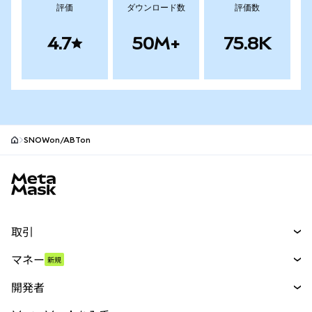
評価
ダウンロード数
評価数
4.7
50M+
75.8K
SNOWon/ABTon
MetaMaskサイトフッター
取引
スワップ
マネー
新規
予測
新規
購入
開発者
パーペチュアル
新規
カード
ドキュメントを表示