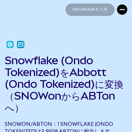
METAMASKを入手
METAMASKを入手
Snowflake (Ondo
Tokenized)をAbbott
(Ondo Tokenized)に変換
（SNOWonからABTon
へ）
SNOWON/ABTON：1 SNOWFLAKE (ONDO
TOKENIZED)は2.9508 ABTONに相当します