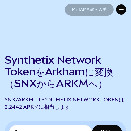
METAMASKを入手
METAMASKを入手
Synthetix Network
TokenをArkhamに変換
（SNXからARKMへ）
SNX/ARKM：1 SYNTHETIX NETWORK TOKENは
2.2442 ARKMに相当します