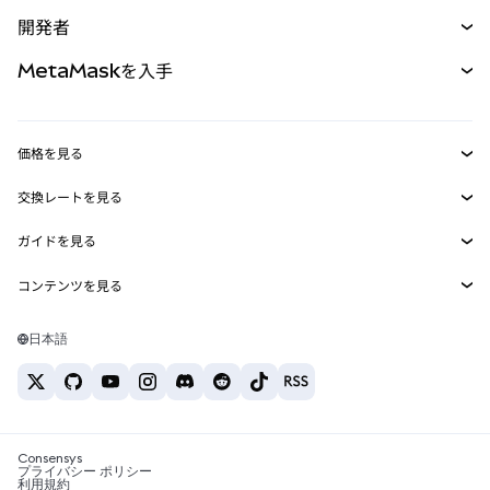
予測
新規
購入
開発者
パーペチュアル
新規
カード
ドキュメントを表示
MetaMaskを入手
RWA
mUSD
新規
ダッシュボード
トランザクションシールド
収益化
Smart Accounts Kit
Agent Wallet
新規
価格を見る
埋め込みウォレット
Snaps
ビットコインの価格
交換レートを見る
MetaMask Connect
イーサリアムの価格
報酬
新規
BTC→USD
Solanaの価格
ガイドを見る
Snaps
セキュリティ
ETH→USD
BTCの購入
Shiba Inuの価格
USDT→INR
コンテンツを見る
Web3サービス
サポート
ETHの購入
Pepeの価格
ビットコインウォレット
BTC→USDT
SOLの購入
キャリア
Tetherの価格
Solanaウォレット
日本語
BTC→INR
PEPEの購入
お問い合わせ
USDCの価格
おすすめの暗号資産カード
ETH→USDT
USDTの購入
Chanlinkの価格
おすすめのモバイル暗号資産ウォレット
USDT→PHP
USDCの購入
Polymarketとは？
BTC→EUR
SHIBの購入
Consensys
税制関連ニュース
プライバシー ポリシー
利用規約