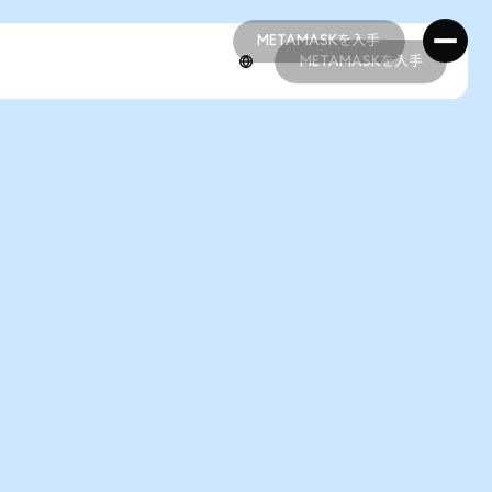
METAMASKを入手
METAMASKを入手
METAMASKを入手
METAMASKを入手