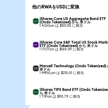
他のRWAをUSDに変換
iShares Core US Aggregate Bond ETF
(Ondo Tokenized) から 米ドル
1 AGGon は $101.05 に相当
iShares Core S&P Total US Stock Mark
ETF (Ondo Tokenized) から 米ドル
1 ITOTon は $169.39 に相当
Marvell Technology (Ondo Tokenized
米ドル
1 MRVLon は $215.51 に相当
iShares TIPS Bond ETF (Ondo Tokenize
ら 米ドル
1 TIPon は $110.79 に相当