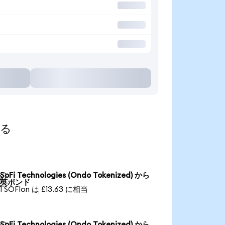
する
SoFi Technologies (Ondo Tokenized) から

英ポンド
1 SOFIon は £13.63 に相当
SoFi Technologies (Ondo Tokenized) から