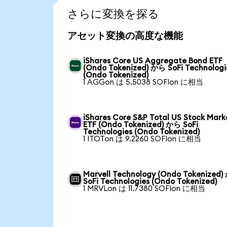
さらに変換を探る
アセット変換の高度な機能
iShares Core US Aggregate Bond ETF
(Ondo Tokenized) から SoFi Technologi
(Ondo Tokenized)
1 AGGon は 5.5038 SOFIon に相当
iShares Core S&P Total US Stock Mark
ETF (Ondo Tokenized) から SoFi
Technologies (Ondo Tokenized)
1 ITOTon は 9.2260 SOFIon に相当
Marvell Technology (Ondo Tokenized
SoFi Technologies (Ondo Tokenized)
1 MRVLon は 11.7380 SOFIon に相当