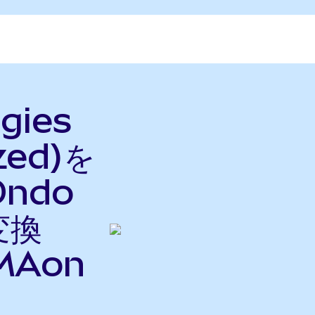
gies
zed)を
Ondo
変換
MAon