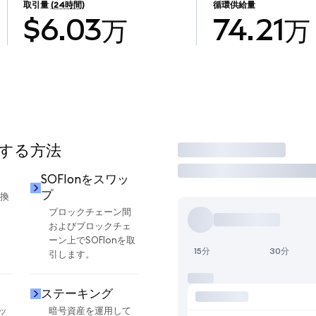
取引量
(24時間)
循環供給量
$6.03万
74.21万
用する方法
取引
SOFIonをスワッ
プ
交換
ブロックチェーン間
およびブロックチェ
ーン上でSOFIonを取
15分
30分
引します。
ステーキング
ッ
暗号資産を運用して