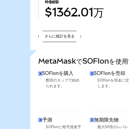
時価総額
$1362.01万
さらに統計を見る
さらに統計を見る
MetaMaskでSOFIonを使
SOFIonを購入
SOFIonを売却
数回のタップで始め
SOFIonを現金に
られます。
します。
予測
無期限先物
SOFIonと暗号資産予
最大50倍のレバレ