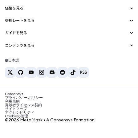
Smart Accounts Kit
Agent Wallet
新規
価格を見る
埋め込みウォレット
Snaps
ビットコインの価格
交換レートを見る
MetaMask Connect
イーサリアムの価格
報酬
新規
BTC→USD
Solanaの価格
ガイドを見る
Snaps
セキュリティ
ETH→USD
BTCの購入
Shiba Inuの価格
USDT→INR
コンテンツを見る
Web3サービス
サポート
ETHの購入
Pepeの価格
ビットコインウォレット
BTC→USDT
SOLの購入
キャリア
Tetherの価格
Solanaウォレット
日本語
BTC→INR
PEPEの購入
お問い合わせ
USDCの価格
おすすめの暗号資産カード
ETH→USDT
USDTの購入
Chanlinkの価格
おすすめのモバイル暗号資産ウォレット
USDT→PHP
USDCの購入
Polymarketとは？
BTC→EUR
SHIBの購入
Consensys
税制関連ニュース
プライバシー ポリシー
利用規約
BNBの購入
貢献者ライセンス契約
暗号資産の購入方法は？
サイトマップ
アクセシビリティ
ビットコインを売るには？
Cookieの管理
©2026 MetaMask • A Consensys Formation