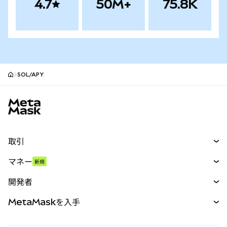
4.7
50M+
75.8K
SOL/APY
MetaMaskサイトフッター
取引
スワップ
マネー
新規
予測
新規
購入
開発者
パーペチュアル
新規
カード
ドキュメントを表示
MetaMaskを入手
RWA
mUSD
新規
ダッシュボード
トランザクションシールド
収益化