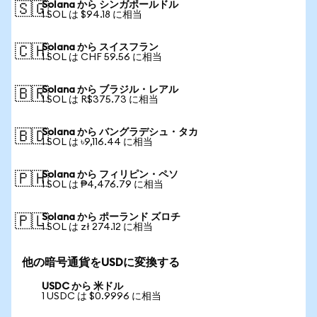
Solana から シンガポールドル
🇸🇬
1 SOL は $94.18 に相当
Solana から スイスフラン
🇨🇭
1 SOL は CHF 59.56 に相当
Solana から ブラジル・レアル
🇧🇷
1 SOL は R$375.73 に相当
Solana から バングラデシュ・タカ
🇧🇩
1 SOL は ৳9,116.44 に相当
Solana から フィリピン・ペソ
🇵🇭
1 SOL は ₱4,476.79 に相当
Solana から ポーランド ズロチ
🇵🇱
1 SOL は zł 274.12 に相当
他の暗号通貨をUSDに変換する
USDC から 米ドル
1 USDC は $0.9996 に相当