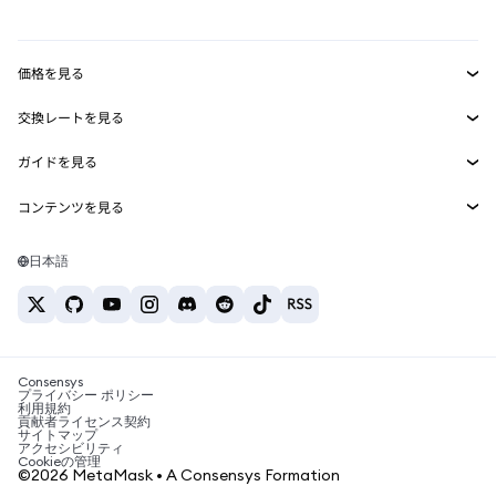
mUSD
新規
ダッシュボード
トランザクションシールド
収益化
Smart Accounts Kit
Agent Wallet
新規
価格を見る
埋め込みウォレット
Snaps
ビットコインの価格
交換レートを見る
MetaMask Connect
イーサリアムの価格
報酬
新規
BTC→USD
Solanaの価格
ガイドを見る
Snaps
セキュリティ
ETH→USD
BTCの購入
Shiba Inuの価格
USDT→INR
コンテンツを見る
Web3サービス
サポート
ETHの購入
Pepeの価格
ビットコインウォレット
BTC→USDT
SOLの購入
キャリア
Tetherの価格
Solanaウォレット
日本語
BTC→INR
PEPEの購入
お問い合わせ
USDCの価格
おすすめの暗号資産カード
ETH→USDT
USDTの購入
Chanlinkの価格
おすすめのモバイル暗号資産ウォレット
USDT→PHP
USDCの購入
Polymarketとは？
BTC→EUR
SHIBの購入
Consensys
税制関連ニュース
プライバシー ポリシー
利用規約
BNBの購入
貢献者ライセンス契約
暗号資産の購入方法は？
サイトマップ
アクセシビリティ
ビットコインを売るには？
Cookieの管理
©2026 MetaMask • A Consensys Formation