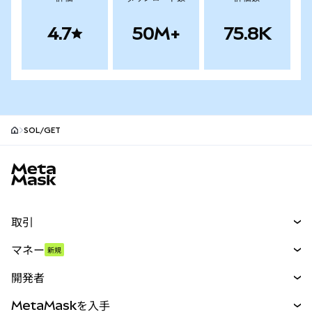
4.7
50M+
75.8K
SOL/GET
MetaMaskサイトフッター
取引
スワップ
マネー
新規
予測
新規
購入
開発者
パーペチュアル
新規
カード
ドキュメントを表示
MetaMaskを入手
RWA