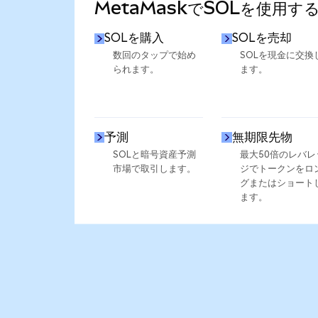
MetaMaskでSOLを使用す
SOLを購入
SOLを売却
数回のタップで始め
SOLを現金に交換
られます。
ます。
予測
無期限先物
SOLと暗号資産予測
最大50倍のレバレ
市場で取引します。
ジでトークンをロ
グまたはショート
ます。