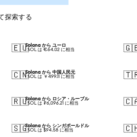
して探索する
Solana から ユーロ
🇪🇺
🇬
1 SOL は €64.02 に相当
Solana から 中国人民元
🇨🇳
🇹
1 SOL は ￥499.11 に相当
Solana から ロシア・ルーブル
🇷🇺
🇨
1 SOL は ₽6,096.21 に相当
Solana から シンガポールドル
🇸🇬
🇨
1 SOL は $94.58 に相当