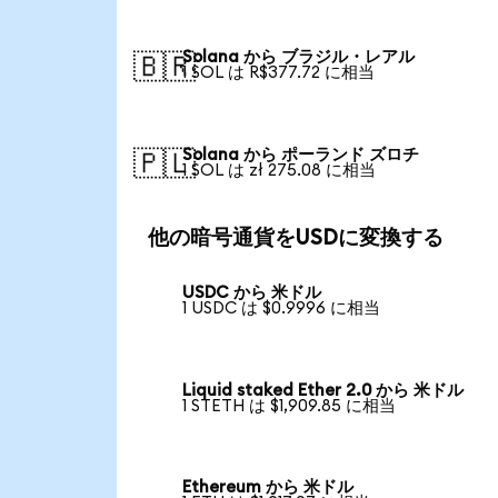
Solana から ブラジル・レアル
🇧🇷
1 SOL は R$377.72 に相当
Solana から ポーランド ズロチ
🇵🇱
1 SOL は zł 275.08 に相当
他の暗号通貨をUSDに変換する
USDC から 米ドル
1 USDC は $0.9996 に相当
Liquid staked Ether 2.0 から 米ドル
1 STETH は $1,909.85 に相当
Ethereum から 米ドル