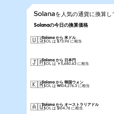
Solanaを人気の通貨に換算
Solanaの今日の換算価格
Solana から 米ドル
🇺🇸
1 SOL は $73.96 に相当
Solana から 日本円
🇯🇵
1 SOL は ￥11,680.63 に相当
Solana から 韓国ウォン
🇰🇷
1 SOL は ₩104,276.3 に相当
Solana から オーストラリアドル
🇦🇺
1 SOL は $104.76 に相当