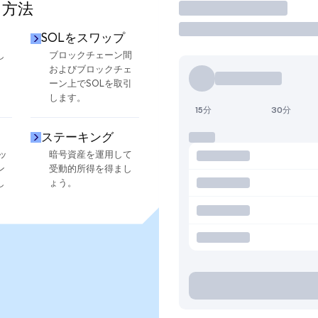
る方法
取引
SOLをスワップ
し
ブロックチェーン間
およびブロックチェ
ーン上でSOLを取引
します。
15分
30分
ステーキング
ッ
暗号資産を運用して
ン
受動的所得を得まし
し
ょう。