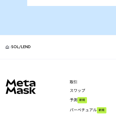
SOL/LEND
MetaMaskサイトフッター
取引
スワップ
予測
新規
パーペチュアル
新規