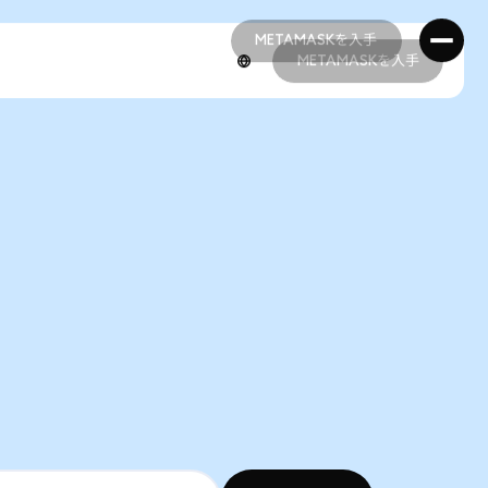
METAMASKを入手
METAMASKを入手
METAMASKを入手
METAMASKを入手