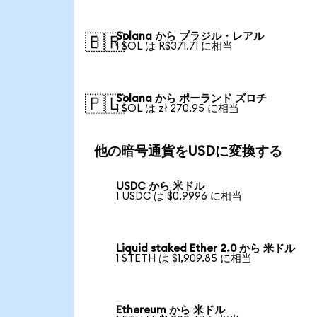
Solana から ブラジル・レアル
🇧🇷
1 SOL は R$371.71 に相当
Solana から ポーランド ズロチ
🇵🇱
1 SOL は zł 270.95 に相当
他の暗号通貨をUSDに変換する
USDC から 米ドル
1 USDC は $0.9996 に相当
Liquid staked Ether 2.0 から 米ドル
1 STETH は $1,909.85 に相当
Ethereum から 米ドル