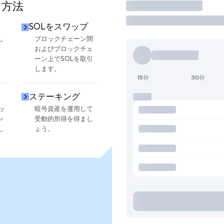
る方法
取引
SOLをスワップ
し
ブロックチェーン間
およびブロックチェ
ーン上でSOLを取引
します。
15分
30分
ステーキング
ッ
暗号資産を運用して
ン
受動的所得を得まし
し
ょう。