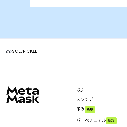
SOL/PICKLE
MetaMaskサイトフッター
取引
スワップ
予測
新規
パーペチュアル
新規