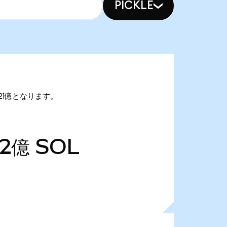
PICKLE
.21億となります。
82億
SOL