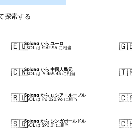
して探索する
Solana から ユーロ
🇪🇺
🇬
1 SOL は €62.95 に相当
Solana から 中国人民元
🇨🇳
🇹
1 SOL は ￥489.48 に相当
Solana から ロシア・ルーブル
🇷🇺
🇨
1 SOL は ₽6,020.96 に相当
Solana から シンガポールドル
🇸🇬
🇨
1 SOL は $93.01 に相当