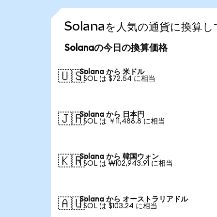
Solanaを人気の通貨に換算
Solanaの今日の換算価格
Solana から 米ドル
🇺🇸
1 SOL は $72.54 に相当
Solana から 日本円
🇯🇵
1 SOL は ￥11,488.8 に相当
Solana から 韓国ウォン
🇰🇷
1 SOL は ₩102,943.91 に相当
Solana から オーストラリアドル
🇦🇺
1 SOL は $103.24 に相当