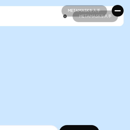
METAMASKを入手
METAMASKを入手
METAMASKを入手
METAMASKを入手