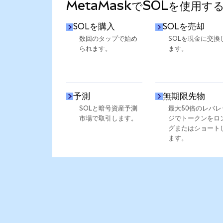
MetaMaskでSOLを使用す
SOLを購入
SOLを売却
数回のタップで始め
SOLを現金に交換
られます。
ます。
予測
無期限先物
SOLと暗号資産予測
最大50倍のレバレ
市場で取引します。
ジでトークンをロ
グまたはショート
ます。