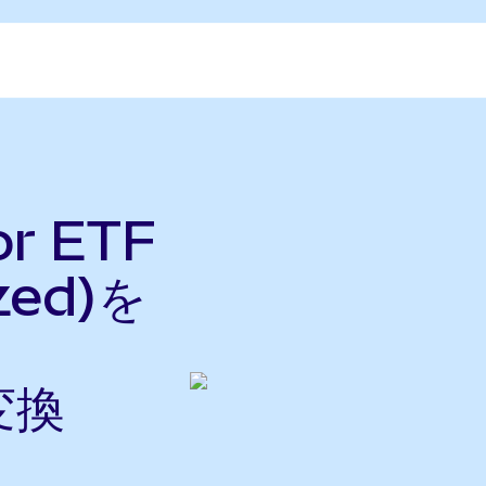
or ETF
zed)を
変換