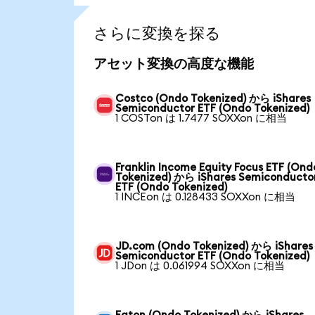
さらに変換を探る
アセット変換の高度な機能
Costco (Ondo Tokenized) から iShares
Semiconductor ETF (Ondo Tokenized)
1 COSTon は 1.7477 SOXXon に相当
Franklin Income Equity Focus ETF (Ond
Tokenized) から iShares Semiconducto
ETF (Ondo Tokenized)
1 INCEon は 0.128433 SOXXon に相当
JD.com (Ondo Tokenized) から iShares
Semiconductor ETF (Ondo Tokenized)
1 JDon は 0.061994 SOXXon に相当