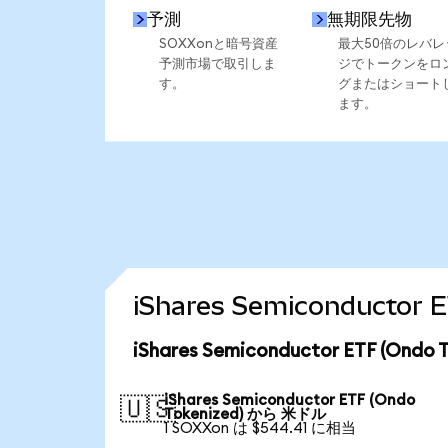
予測
無期限先物
SOXXonと暗号資産
最大50倍のレバレ
予測市場で取引しま
ジでトークンをロ
す。
グまたはショート
ます。
iShares Semiconduct
iShares Semiconductor ETF (O
iShares Semiconductor ETF (Ondo
🇺🇸
Tokenized) から 米ドル
1 SOXXon は $544.41 に相当