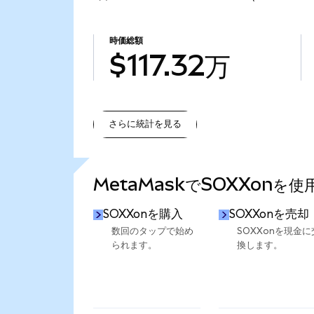
時価総額
$117.32万
さらに統計を見る
さらに統計を見る
MetaMaskでSOXXonを
SOXXonを購入
SOXXonを売却
数回のタップで始め
SOXXonを現金に
られます。
換します。