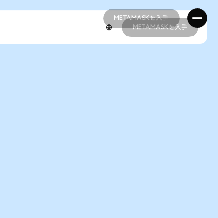
METAMASKを入手
METAMASKを入手
METAMASKを入手
METAMASKを入手