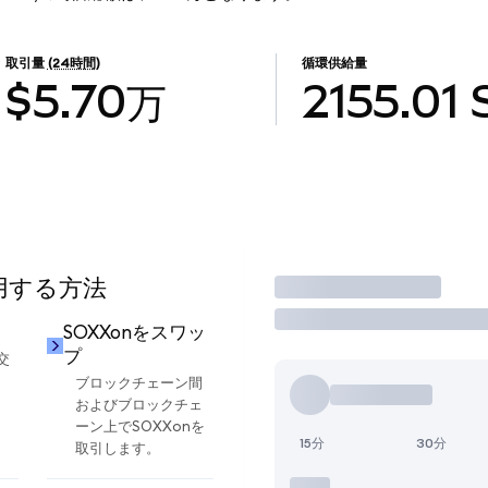
取引量
(24時間)
循環供給量
$5.70万
2155.01
使用する方法
取引
SOXXonをスワッ
プ
交
ブロックチェーン間
およびブロックチェ
ーン上でSOXXonを
15分
30分
取引します。