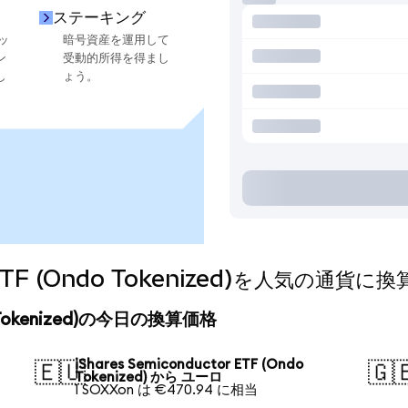
ステーキング
ッ
暗号資産を運用して
ン
受動的所得を得まし
し
ょう。
or ETF (Ondo Tokenized)を人気の通
ndo Tokenized)の今日の換算価格
iShares Semiconductor ETF (Ondo
🇪🇺
🇬
Tokenized) から ユーロ
1 SOXXon は €470.94 に相当