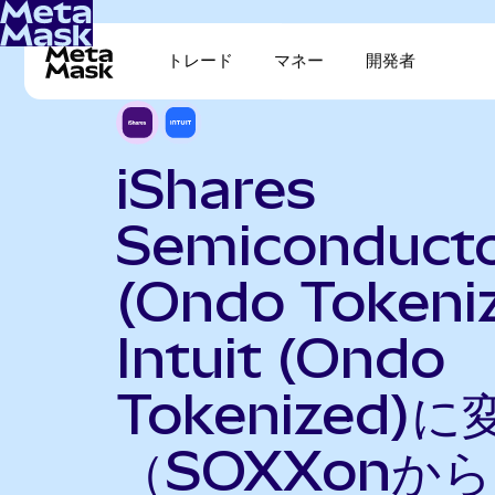
トレード
マネー
開発者
iShares
Semiconduct
(Ondo Tokeni
Intuit (Ondo
Tokenized)に
（SOXXonから