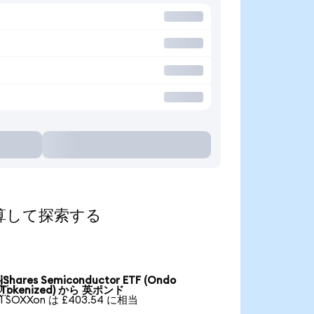
貨に換算して探索する
iShares Semiconductor ETF (Ondo

Tokenized) から 英ポンド
1 SOXXon は £403.54 に相当