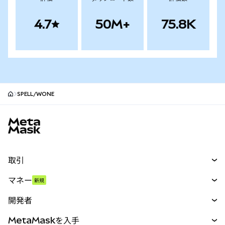
4.7
50M+
75.8K
SPELL/WONE
MetaMaskサイトフッター
取引
スワップ
マネー
新規
予測
新規
購入
開発者
パーペチュアル
新規
カード
ドキュメントを表示
MetaMaskを入手
RWA