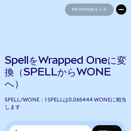
METAMASKを入手
METAMASKを入手
SpellをWrapped Oneに変
換（SPELLからWONE
へ）
SPELL/WONE：1 SPELLは0.065444 WONEに相当
します