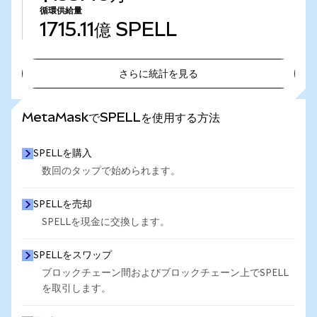
循環供給量
1715.11億
SPELL
さらに統計を見る
さらに統計を見る
MetaMaskでSPELLを使用する方法
SPELLを購入
数回のタップで始められます。
SPELLを売却
SPELLを現金に交換します。
SPELLをスワップ
ブロックチェーン間およびブロックチェーン上でSPELL
を取引します。