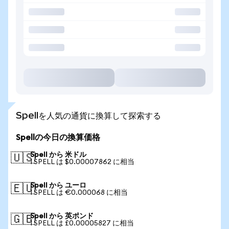
Spellを人気の通貨に換算して探索する
Spellの今日の換算価格
Spell から 米ドル
🇺🇸
1 SPELL は $0.00007862 に相当
Spell から ユーロ
🇪🇺
1 SPELL は €0.000068 に相当
Spell から 英ポンド
🇬🇧
1 SPELL は £0.00005827 に相当