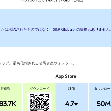
1 FUTUon は 0.249152 SPGIon に相当
援、または承認されたものではなく、S&P Globalとの提携もあり
引、スワップ。最も信頼される暗号資産ウォレット。
App Store
評価数
ダウンロード
評価
ダウンロー
83.7K
4.7
50M