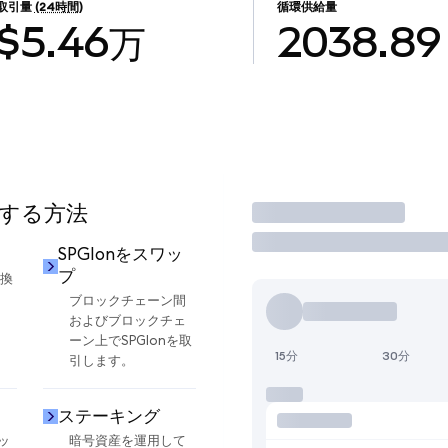
取引量
(24時間)
循環供給量
$5.46万
2038.89
用する方法
取引
SPGIonをスワッ
プ
交換
ブロックチェーン間
およびブロックチェ
ーン上でSPGIonを取
15分
30分
引します。
ステーキング
ッ
暗号資産を運用して