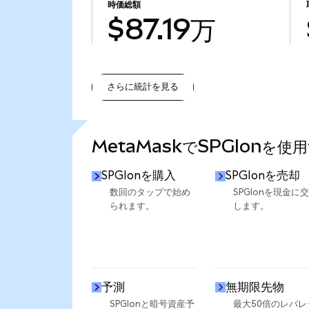
時価総額
$87.19万
さらに統計を見る
さらに統計を見る
MetaMaskでSPGIonを使
SPGIonを購入
SPGIonを売却
数回のタップで始め
SPGIonを現金に
られます。
します。
予測
無期限先物
SPGIonと暗号資産予
最大50倍のレバレ