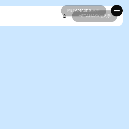
METAMASKを入手
METAMASKを入手
METAMASKを入手
METAMASKを入手