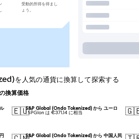
ン
受動的所得を得まし
し
ょう。
okenized)を人気の通貨に換算して探索する
の今日の換算価格
ドル
S&P Global (Ondo Tokenized) から ユーロ
🇪🇺
🇬
1 SPGIon は €371.14 に相当
本円
S&P Global (Ondo Tokenized) から 中国人民
🇨🇳
🇹