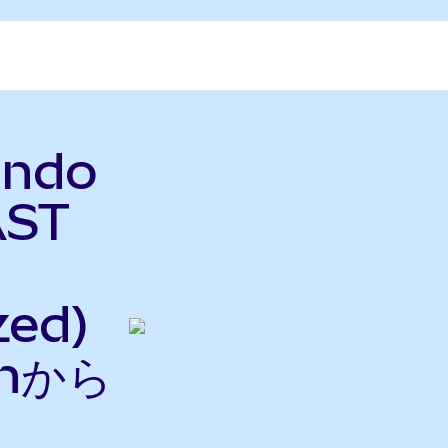
Ondo
AST
zed)
nから