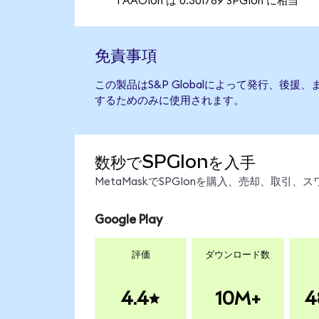
1 AAOIon は 0.301789 SPGIon に相当
免責事項
この製品はS&P Globalによって発行、後
するためのみに使用されます。
数秒でSPGIonを入手
MetaMaskでSPGIonを購入、売却、取
Google Play
評価
ダウンロード数
4.4
10M+
4