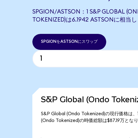
SPGION/ASTSON：1 S&P GLOBAL (O
TOKENIZED)は6.1942 ASTSONに相当
SPGIONをASTSONにスワップ
S&P Global (Ondo Tok
S&P Global (Ondo Tokenized)の現行価格
(Ondo Tokenized)の時価総額は$87.19万と