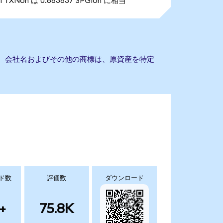
1 TXNon は 0.663837 SPGIon に相当
ません。会社名およびその他の商標は、原資産を特定
ド数
評価数
ダウンロード
+
75.8K