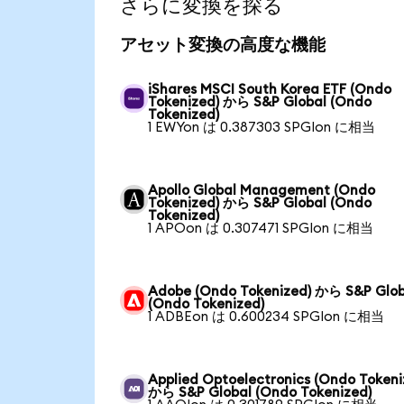
さらに変換を探る
アセット変換の高度な機能
iShares MSCI South Korea ETF (Ondo
Tokenized) から S&P Global (Ondo
Tokenized)
1 EWYon は 0.387303 SPGIon に相当
Apollo Global Management (Ondo
Tokenized) から S&P Global (Ondo
Tokenized)
1 APOon は 0.307471 SPGIon に相当
Adobe (Ondo Tokenized) から S&P Glob
(Ondo Tokenized)
1 ADBEon は 0.600234 SPGIon に相当
Applied Optoelectronics (Ondo Tokeni
から S&P Global (Ondo Tokenized)