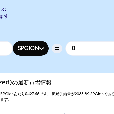
NDO
します
SPGION
enized)の最新市場情報
は、1SPGIonあたり$427.65です。 流通供給量が2038.89 SPGIonであ
なります。