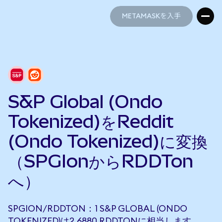
METAMASKを入手
METAMASKを入手
S&P Global (Ondo
Tokenized)をReddit
(Ondo Tokenized)に変換
（SPGIonからRDDTon
へ）
SPGION/RDDTON：1 S&P GLOBAL (ONDO
TOKENIZED)は2.6880 RDDTONに相当します