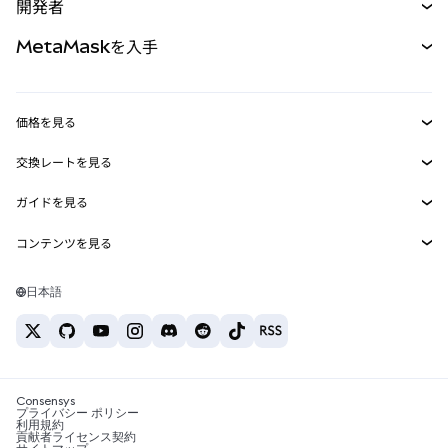
開発者
パーペチュアル
新規
カード
ドキュメントを表示
MetaMaskを入手
RWA
mUSD
新規
ダッシュボード
トランザクションシールド
収益化
Smart Accounts Kit
Agent Wallet
新規
価格を見る
埋め込みウォレット
Snaps
ビットコインの価格
交換レートを見る
MetaMask Connect
イーサリアムの価格
報酬
新規
BTC→USD
Solanaの価格
ガイドを見る
Snaps
セキュリティ
ETH→USD
BTCの購入
Shiba Inuの価格
USDT→INR
コンテンツを見る
Web3サービス
サポート
ETHの購入
Pepeの価格
ビットコインウォレット
BTC→USDT
SOLの購入
キャリア
Tetherの価格
Solanaウォレット
日本語
BTC→INR
PEPEの購入
お問い合わせ
USDCの価格
おすすめの暗号資産カード
ETH→USDT
USDTの購入
Chanlinkの価格
おすすめのモバイル暗号資産ウォレット
USDT→PHP
USDCの購入
Polymarketとは？
BTC→EUR
SHIBの購入
Consensys
税制関連ニュース
プライバシー ポリシー
利用規約
BNBの購入
貢献者ライセンス契約
暗号資産の購入方法は？