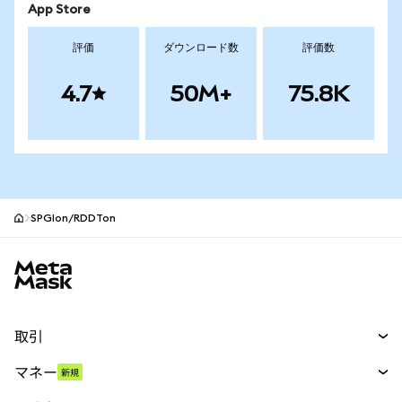
App Store
評価
ダウンロード数
評価数
4.7
50M+
75.8K
SPGIon/RDDTon
MetaMaskサイトフッター
取引
スワップ
マネー
新規
予測
新規
購入