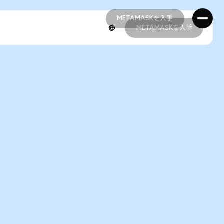
METAMASKを入手
METAMASKを入手
METAMASKを入手
METAMASKを入手