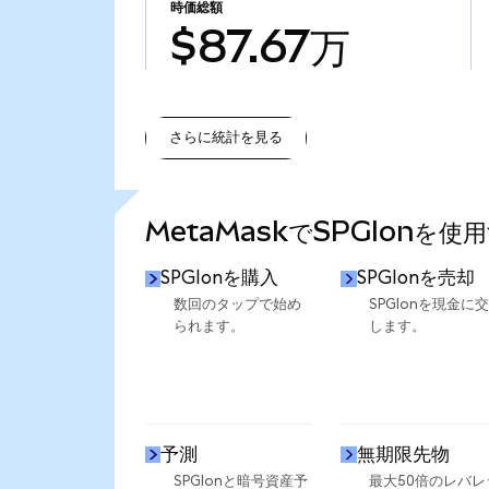
時価総額
$87.67万
さらに統計を見る
さらに統計を見る
MetaMaskでSPGIonを使
SPGIonを購入
SPGIonを売却
数回のタップで始め
SPGIonを現金に
られます。
します。
予測
無期限先物
SPGIonと暗号資産予
最大50倍のレバレ