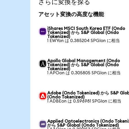
さらに変換を探る
アセット変換の高度な機能
iShares MSCI South Korea ETF (Ondo
Tokenized) から S&P Global (Ondo
Tokenized)
1 EWYon は 0.385204 SPGIon に相当
Apollo Global Management (Ondo
Tokenized) から S&P Global (Ondo
Tokenized)
1 APOon は 0.305805 SPGIon に相当
Adobe (Ondo Tokenized) から S&P Glob
(Ondo Tokenized)
1 ADBEon は 0.596981 SPGIon に相当
Applied Optoelectronics (Ondo Tokeni
から S&P Global (Ondo Tokenized)