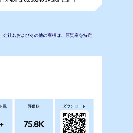
1 TXNon は 0.660240 SPGIon に相当
ません。会社名およびその他の商標は、原資産を特定
ド数
評価数
ダウンロード
+
75.8K