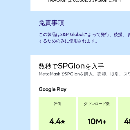
1 AAOIon は 0.300153 SPGIon に相当
免責事項
この製品はS&P Globalによって発行、後
するためのみに使用されます。
数秒でSPGIonを入手
MetaMaskでSPGIonを購入、売却、取
Google Play
評価
ダウンロード数
4.4
10M+
4