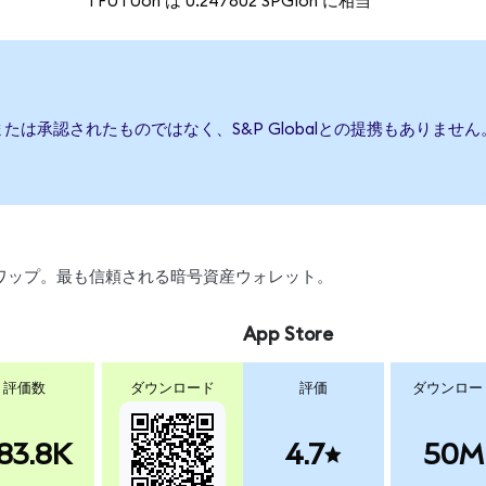
1 FUTUon は 0.247802 SPGIon に相当
援、または承認されたものではなく、S&P Globalとの提携もあり
引、スワップ。最も信頼される暗号資産ウォレット。
App Store
評価数
ダウンロード
評価
ダウンロー
83.8K
4.7
50M