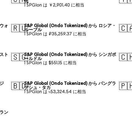
元
1 SPGIon は ￥2,901.40 に相当
韓国ウォ
S&P Global (Ondo Tokenized) から ロシア・
🇷🇺
🇨
ルーブル
1 SPGIon は ₽35,259.37 に相当
オースト
S&P Global (Ondo Tokenized) から シンガポ
🇸🇬
🇨
ールドル
1 SPGIon は $551.15 に相当
ラジ
S&P Global (Ondo Tokenized) から バングラ
🇧🇩
🇵
デシュ・タカ
1 SPGIon は ৳53,324.54 に相当
ポーラン