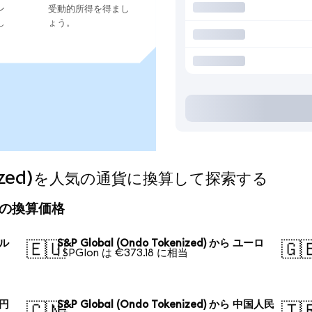
ン
受動的所得を得まし
し
ょう。
okenized)を人気の通貨に換算して探索する
の今日の換算価格
ドル
S&P Global (Ondo Tokenized) から ユーロ
🇪🇺
🇬
1 SPGIon は €373.18 に相当
本円
S&P Global (Ondo Tokenized) から 中国人民
🇨🇳
🇹