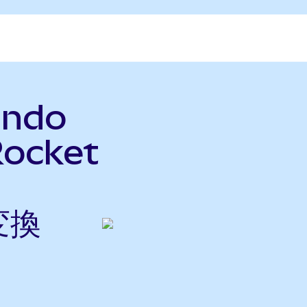
Ondo
Rocket
変換