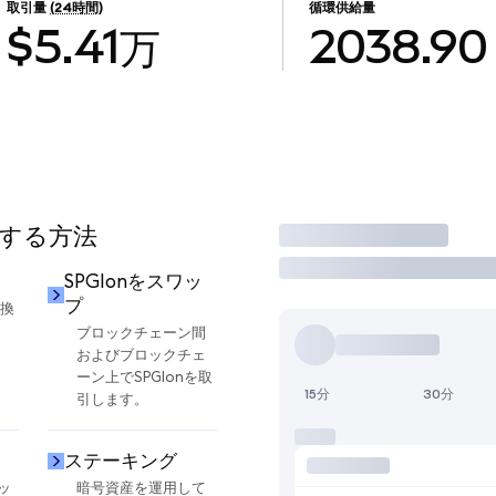
取引量
(24時間)
循環供給量
$5.41万
2038.90
用する方法
取引
SPGIonをスワッ
プ
交換
ブロックチェーン間
およびブロックチェ
ーン上でSPGIonを取
15分
30分
引します。
ステーキング
ッ
暗号資産を運用して