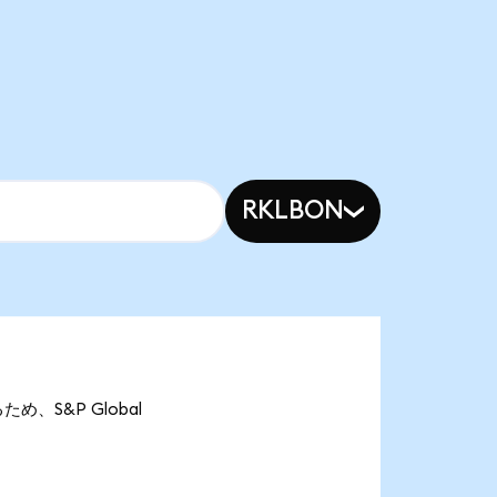
RKLBON
るため、S&P Global