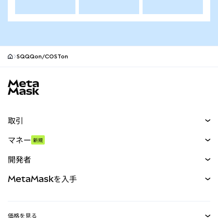
SQQQon/COSTon
MetaMaskサイトフッター
取引
スワップ
マネー
新規
予測
新規
購入
開発者
パーペチュアル
新規
カード
ドキュメントを表示
MetaMaskを入手
RWA
mUSD
新規
ダッシュボード
トランザクションシールド
収益化
Smart Accounts Kit
Agent Wallet
新規
価格を見る