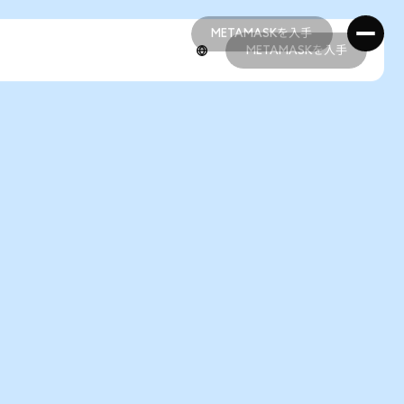
METAMASKを入手
METAMASKを入手
METAMASKを入手
METAMASKを入手