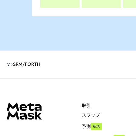
SRM/FORTH
MetaMaskサイトフッター
取引
スワップ
予測
新規