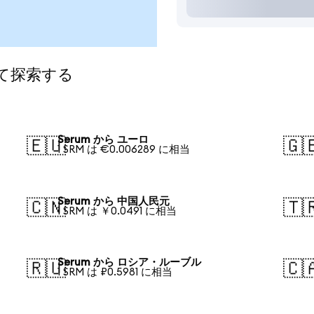
て探索する
Serum から ユーロ
🇪🇺
🇬
1 SRM は €0.006289 に相当
Serum から 中国人民元
🇨🇳
🇹
1 SRM は ￥0.0491 に相当
Serum から ロシア・ルーブル
🇷🇺
🇨
1 SRM は ₽0.5981 に相当