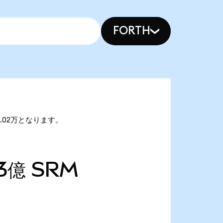
FORTH
1.02万となります。
73億
SRM