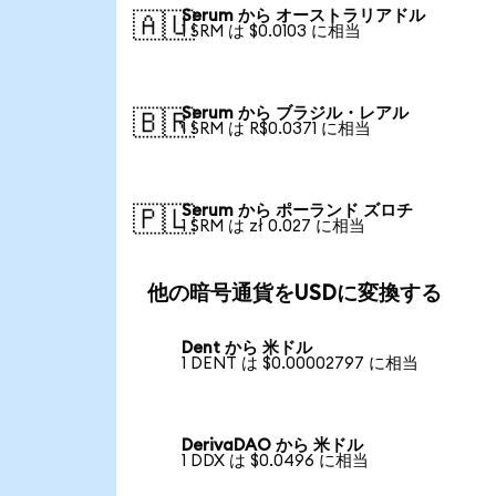
Serum から オーストラリアドル
🇦🇺
1 SRM は $0.0103 に相当
Serum から ブラジル・レアル
🇧🇷
1 SRM は R$0.0371 に相当
Serum から ポーランド ズロチ
🇵🇱
1 SRM は zł 0.027 に相当
他の暗号通貨をUSDに変換する
Dent から 米ドル
1 DENT は $0.00002797 に相当
DerivaDAO から 米ドル
1 DDX は $0.0496 に相当