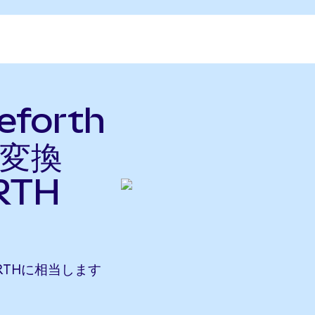
forth
に変換
RTH
 FORTHに相当します