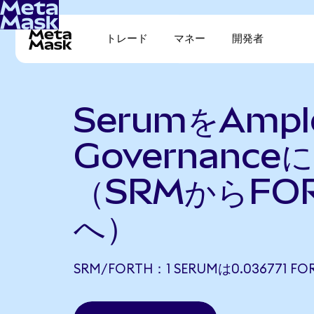
トレード
マネー
開発者
SerumをAmple
Governance
（SRMからFO
へ）
SRM/FORTH：1 SERUMは0.036771