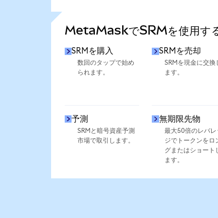
さらに統計を見る
MetaMaskでSRMを使用す
SRMを購入
SRMを売却
数回のタップで始め
SRMを現金に交換
られます。
ます。
予測
無期限先物
SRMと暗号資産予測
最大50倍のレバレ
市場で取引します。
ジでトークンをロ
グまたはショート
ます。