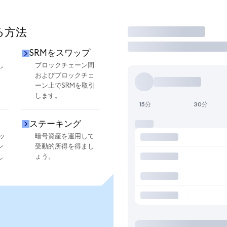
る方法
取引
SRMをスワップ
し
ブロックチェーン間
およびブロックチェ
ーン上でSRMを取引
します。
15分
30分
ステーキング
ッ
暗号資産を運用して
ン
受動的所得を得まし
し
ょう。