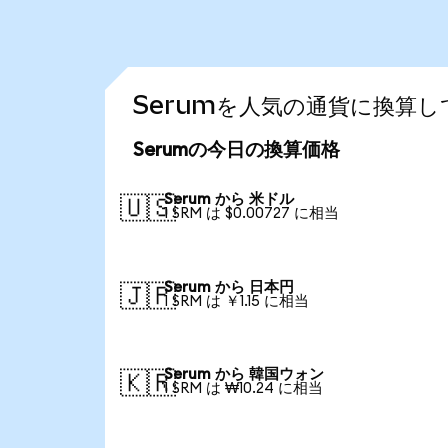
Serumを人気の通貨に換算し
Serumの今日の換算価格
Serum から 米ドル
🇺🇸
1 SRM は $0.00727 に相当
Serum から 日本円
🇯🇵
1 SRM は ￥1.15 に相当
Serum から 韓国ウォン
🇰🇷
1 SRM は ₩10.24 に相当