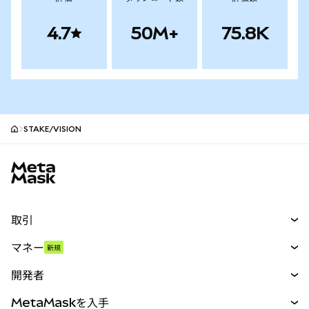
4.7
50M+
75.8K
STAKE/VISION
MetaMaskサイトフッター
取引
スワップ
マネー
新規
予測
新規
購入
開発者
パーペチュアル
新規
カード
ドキュメントを表示
MetaMaskを入手
RWA