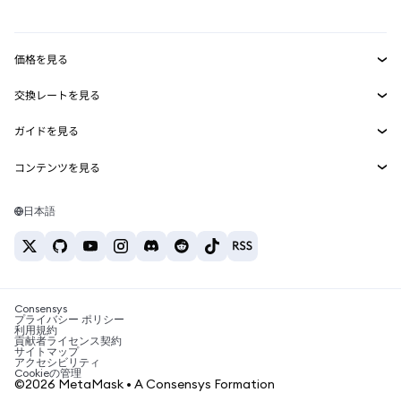
mUSD
新規
ダッシュボード
トランザクションシールド
収益化
Smart Accounts Kit
Agent Wallet
新規
価格を見る
埋め込みウォレット
Snaps
ビットコインの価格
交換レートを見る
MetaMask Connect
イーサリアムの価格
報酬
新規
BTC→USD
Solanaの価格
ガイドを見る
Snaps
セキュリティ
ETH→USD
BTCの購入
Shiba Inuの価格
USDT→INR
コンテンツを見る
Web3サービス
サポート
ETHの購入
Pepeの価格
ビットコインウォレット
BTC→USDT
SOLの購入
キャリア
Tetherの価格
Solanaウォレット
日本語
BTC→INR
PEPEの購入
お問い合わせ
USDCの価格
おすすめの暗号資産カード
ETH→USDT
USDTの購入
Chanlinkの価格
おすすめのモバイル暗号資産ウォレット
USDT→PHP
USDCの購入
Polymarketとは？
BTC→EUR
SHIBの購入
Consensys
税制関連ニュース
プライバシー ポリシー
利用規約
BNBの購入
貢献者ライセンス契約
暗号資産の購入方法は？
サイトマップ
アクセシビリティ
ビットコインを売るには？
Cookieの管理
©2026 MetaMask • A Consensys Formation