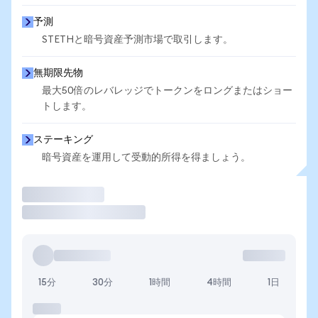
予測
STETHと暗号資産予測市場で取引します。
無期限先物
最大50倍のレバレッジでトークンをロングまたはショー
トします。
ステーキング
暗号資産を運用して受動的所得を得ましょう。
取引
15分
30分
1時間
4時間
1日