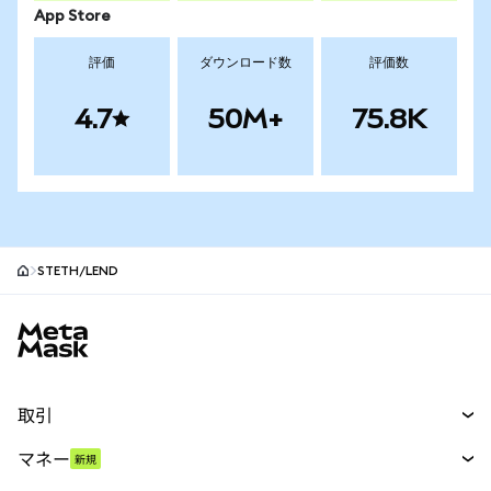
App Store
評価
ダウンロード数
評価数
4.7
50M+
75.8K
STETH/LEND
MetaMaskサイトフッター
取引
スワップ
マネー
新規
予測
新規
購入