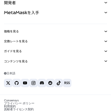
開発者
パーペチュアル
新規
カード
ドキュメントを表示
MetaMaskを入手
RWA
mUSD
新規
ダッシュボード
トランザクションシールド
収益化
Smart Accounts Kit
Agent Wallet
新規
価格を見る
埋め込みウォレット
Snaps
ビットコインの価格
交換レートを見る
MetaMask Connect
イーサリアムの価格
報酬
新規
BTC→USD
Solanaの価格
ガイドを見る
Snaps
セキュリティ
ETH→USD
BTCの購入
Shiba Inuの価格
USDT→INR
コンテンツを見る
Web3サービス
サポート
ETHの購入
Pepeの価格
ビットコインウォレット
BTC→USDT
SOLの購入
キャリア
Tetherの価格
Solanaウォレット
日本語
BTC→INR
PEPEの購入
お問い合わせ
USDCの価格
おすすめの暗号資産カード
ETH→USDT
USDTの購入
Chanlinkの価格
おすすめのモバイル暗号資産ウォレット
USDT→PHP
USDCの購入
Polymarketとは？
BTC→EUR
SHIBの購入
Consensys
税制関連ニュース
プライバシー ポリシー
利用規約
BNBの購入
貢献者ライセンス契約
暗号資産の購入方法は？