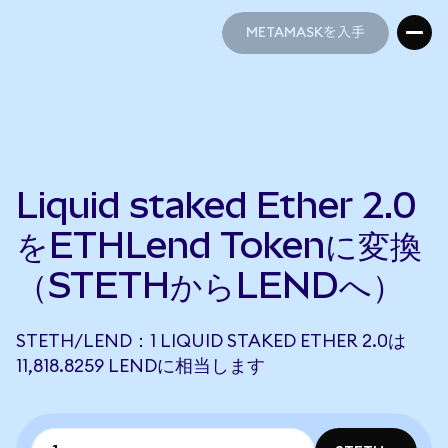
METAMASKを入手
METAMASKを入手
Liquid staked Ether 2.0
をETHLend Tokenに変換
（STETHからLENDへ）
STETH/LEND：1 LIQUID STAKED ETHER 2.0は
11,818.8259 LENDに相当します