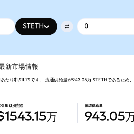
STETH
.0の最新市場情報
ETHあたり$1,911.79です。 流通供給量が943.05万 STETHであるため、Liqu
取引量
(24時間)
循環供給量
$1543.15万
943.05