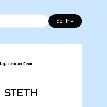
SETH
id staked Ether
万
STETH