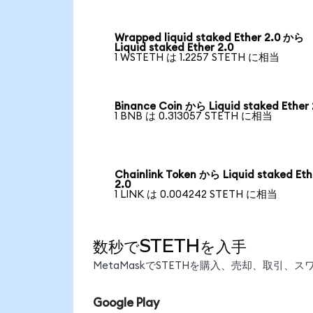
Wrapped liquid staked Ether 2.0 から
Liquid staked Ether 2.0
1 WSTETH は 1.2257 STETH に相当
Binance Coin から Liquid staked Ether 
1 BNB は 0.313057 STETH に相当
Chainlink Token から Liquid staked Eth
2.0
1 LINK は 0.004242 STETH に相当
数秒でSTETHを入手
MetaMaskでSTETHを購入、売却、取引
Google Play