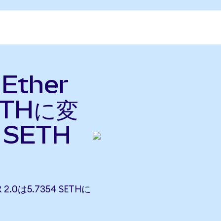
 Ether
sETHに変
SETH
R 2.0は5.7354 SETHに