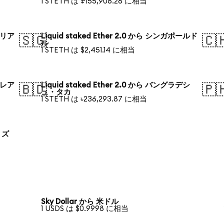
1 STETH は ₽155,906.26 に相当
トラリア
Liquid staked Ether 2.0 から シンガポールド
🇸🇬
🇨
ル
1 STETH は $2,451.14 に相当
ル・レア
Liquid staked Ether 2.0 から バングラデシ
🇧🇩
🇵
ュ・タカ
1 STETH は ৳236,293.87 に相当
ド ズ
Sky Dollar から 米ドル
1 USDS は $0.9998 に相当