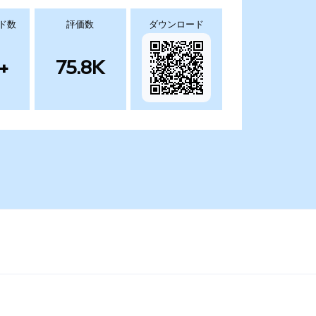
ド数
評価数
ダウンロード
+
75.8K