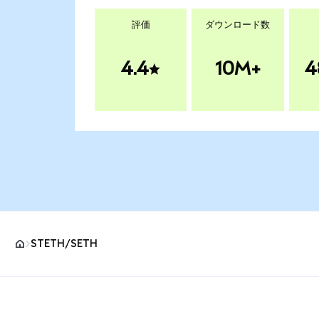
評価
ダウンロード数
4.4
10M+
4
STETH/SETH
MetaMaskサイトフッター