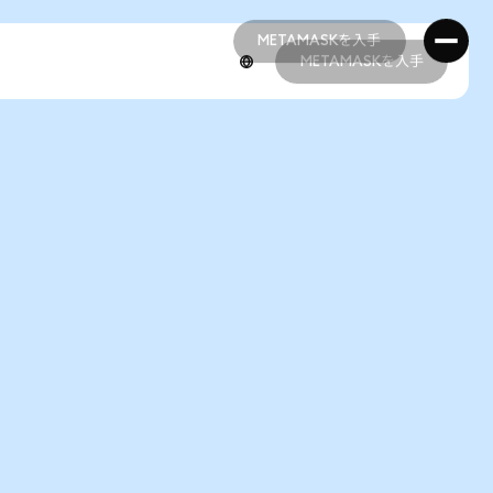
METAMASKを入手
METAMASKを入手
METAMASKを入手
METAMASKを入手