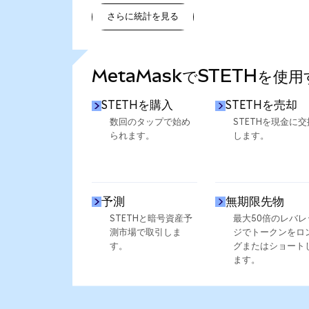
さらに統計を見る
さらに統計を見る
MetaMaskでSTETHを使
STETHを購入
STETHを売却
数回のタップで始め
STETHを現金に交
られます。
します。
予測
無期限先物
STETHと暗号資産予
最大50倍のレバレ
測市場で取引しま
ジでトークンをロ
す。
グまたはショート
ます。