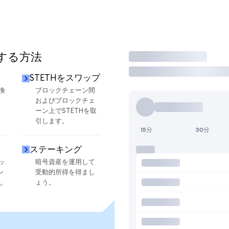
用する方法
取引
STETHをスワップ
換
ブロックチェーン間
およびブロックチェ
ーン上でSTETHを取
引します。
15分
30分
ステーキング
ッ
暗号資産を運用して
ン
受動的所得を得まし
し
ょう。