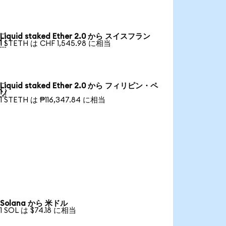
Liquid staked Ether 2.0 から スイスフラン

1 STETH は CHF 1,545.98 に相当
Liquid staked Ether 2.0 から フィリピン・ペ

ソ
1 STETH は ₱116,347.84 に相当
Solana から 米ドル
1 SOL は $74.18 に相当