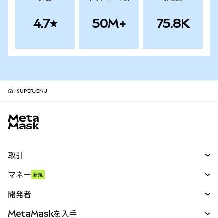
4.7
50M+
75.8K
SUPER/ENJ
MetaMaskサイトフッター
取引
スワップ
マネー
新規
予測
新規
購入
開発者
パーペチュアル
新規
カード
ドキュメントを表示
MetaMaskを入手
RWA