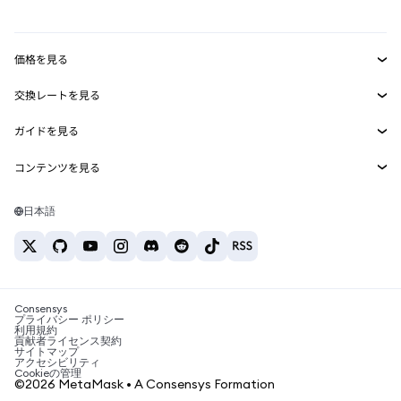
mUSD
新規
ダッシュボード
トランザクションシールド
収益化
Smart Accounts Kit
Agent Wallet
新規
価格を見る
埋め込みウォレット
Snaps
ビットコインの価格
交換レートを見る
MetaMask Connect
イーサリアムの価格
報酬
新規
BTC→USD
Solanaの価格
ガイドを見る
Snaps
セキュリティ
ETH→USD
BTCの購入
Shiba Inuの価格
USDT→INR
コンテンツを見る
Web3サービス
サポート
ETHの購入
Pepeの価格
ビットコインウォレット
BTC→USDT
SOLの購入
キャリア
Tetherの価格
Solanaウォレット
日本語
BTC→INR
PEPEの購入
お問い合わせ
USDCの価格
おすすめの暗号資産カード
ETH→USDT
USDTの購入
Chanlinkの価格
おすすめのモバイル暗号資産ウォレット
USDT→PHP
USDCの購入
Polymarketとは？
BTC→EUR
SHIBの購入
Consensys
税制関連ニュース
プライバシー ポリシー
利用規約
BNBの購入
貢献者ライセンス契約
暗号資産の購入方法は？
サイトマップ
アクセシビリティ
ビットコインを売るには？
Cookieの管理
©2026 MetaMask • A Consensys Formation