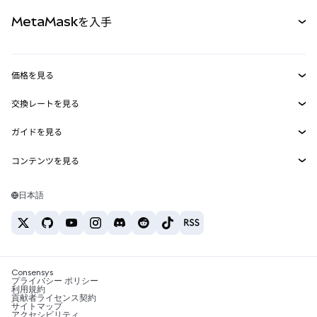
パーペチュアル
新規
カード
ドキュメントを表示
MetaMaskを入手
RWA
mUSD
新規
ダッシュボード
トランザクションシールド
収益化
Smart Accounts Kit
Agent Wallet
新規
価格を見る
埋め込みウォレット
Snaps
ビットコインの価格
交換レートを見る
MetaMask Connect
イーサリアムの価格
報酬
新規
BTC→USD
Solanaの価格
ガイドを見る
Snaps
セキュリティ
ETH→USD
BTCの購入
Shiba Inuの価格
USDT→INR
コンテンツを見る
Web3サービス
サポート
ETHの購入
Pepeの価格
ビットコインウォレット
BTC→USDT
SOLの購入
キャリア
Tetherの価格
Solanaウォレット
日本語
BTC→INR
PEPEの購入
お問い合わせ
USDCの価格
おすすめの暗号資産カード
ETH→USDT
USDTの購入
Chanlinkの価格
おすすめのモバイル暗号資産ウォレット
USDT→PHP
USDCの購入
Polymarketとは？
BTC→EUR
SHIBの購入
Consensys
税制関連ニュース
プライバシー ポリシー
利用規約
BNBの購入
貢献者ライセンス契約
暗号資産の購入方法は？
サイトマップ
アクセシビリティ