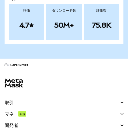
評価
ダウンロード数
評価数
4.7
50M+
75.8K
SUPER/MIM
MetaMaskサイトフッター
取引
スワップ
マネー
新規
予測
新規
購入
開発者