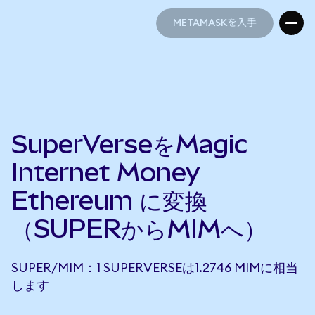
METAMASKを入手
METAMASKを入手
SuperVerseをMagic
Internet Money
Ethereum に変換
（SUPERからMIMへ）
SUPER/MIM：1 SUPERVERSEは1.2746 MIMに相当
します