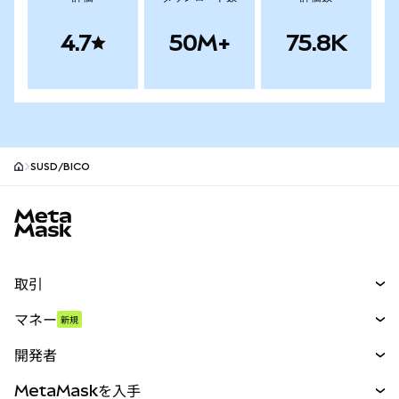
4.7
50M+
75.8K
SUSD/BICO
MetaMaskサイトフッター
取引
スワップ
マネー
新規
予測
新規
購入
開発者
パーペチュアル
新規
カード
ドキュメントを表示
MetaMaskを入手
RWA