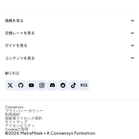
mUSD
新規
ダッシュボード
トランザクションシールド
収益化
Smart Accounts Kit
Agent Wallet
新規
価格を見る
埋め込みウォレット
Snaps
ビットコインの価格
交換レートを見る
MetaMask Connect
イーサリアムの価格
報酬
新規
BTC→USD
Solanaの価格
ガイドを見る
Snaps
セキュリティ
ETH→USD
BTCの購入
Shiba Inuの価格
USDT→INR
コンテンツを見る
Web3サービス
サポート
ETHの購入
Pepeの価格
ビットコインウォレット
BTC→USDT
SOLの購入
キャリア
Tetherの価格
Solanaウォレット
日本語
BTC→INR
PEPEの購入
お問い合わせ
USDCの価格
おすすめの暗号資産カード
ETH→USDT
USDTの購入
Chanlinkの価格
おすすめのモバイル暗号資産ウォレット
USDT→PHP
USDCの購入
Polymarketとは？
BTC→EUR
SHIBの購入
Consensys
税制関連ニュース
プライバシー ポリシー
利用規約
BNBの購入
貢献者ライセンス契約
暗号資産の購入方法は？
サイトマップ
アクセシビリティ
ビットコインを売るには？
Cookieの管理
©2026 MetaMask • A Consensys Formation