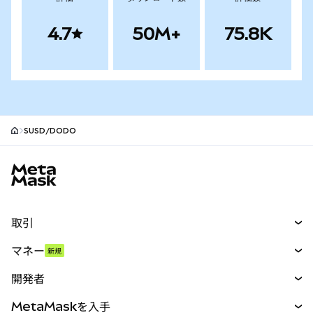
4.7
50M+
75.8K
SUSD/DODO
MetaMaskサイトフッター
取引
スワップ
マネー
新規
予測
新規
購入
開発者
パーペチュアル
新規
カード
ドキュメントを表示
MetaMaskを入手
RWA