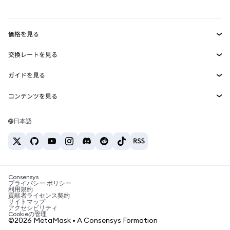
mUSD
新規
ダッシュボード
トランザクションシールド
収益化
Smart Accounts Kit
Agent Wallet
新規
価格を見る
埋め込みウォレット
Snaps
ビットコインの価格
交換レートを見る
MetaMask Connect
イーサリアムの価格
報酬
新規
BTC→USD
Solanaの価格
ガイドを見る
Snaps
セキュリティ
ETH→USD
BTCの購入
Shiba Inuの価格
USDT→INR
コンテンツを見る
Web3サービス
サポート
ETHの購入
Pepeの価格
ビットコインウォレット
BTC→USDT
SOLの購入
キャリア
Tetherの価格
Solanaウォレット
日本語
BTC→INR
PEPEの購入
お問い合わせ
USDCの価格
おすすめの暗号資産カード
ETH→USDT
USDTの購入
Chanlinkの価格
おすすめのモバイル暗号資産ウォレット
USDT→PHP
USDCの購入
Polymarketとは？
BTC→EUR
SHIBの購入
Consensys
税制関連ニュース
プライバシー ポリシー
利用規約
BNBの購入
貢献者ライセンス契約
暗号資産の購入方法は？
サイトマップ
アクセシビリティ
ビットコインを売るには？
Cookieの管理
©2026 MetaMask • A Consensys Formation