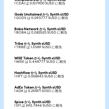
Compound Dai から Synth sUSD
1 CDAI は 0.107900 SUSD に相当
Gods Unchained から Synth sUSD
1 GODS は 0.093777 SUSD に相当
Boba Network から Synth sUSD
1 BOBA は 0.082520 SUSD に相当
Tribe から Synth sUSD
1 TRIBE は 1.3389 SUSD に相当
WISE Token から Synth sUSD
1 WISE は 0.448777 SUSD に相当
Hashflow から Synth sUSD
1 HFT は 0.058843 SUSD に相当
AdEx Token から Synth sUSD
1 ADX は 0.251871 SUSD に相当
Spice から Synth sUSD
1 SFI は 692.7846 SUSD に相当