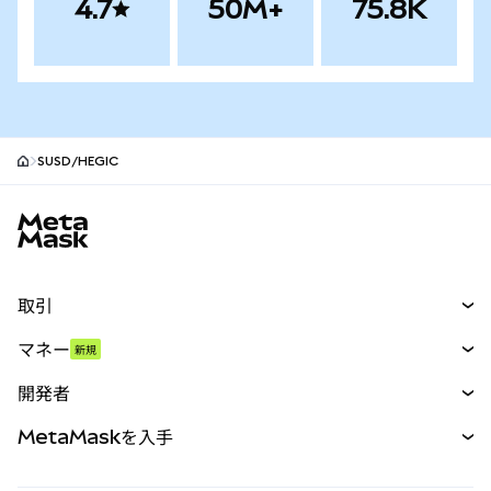
4.7
50M+
75.8K
SUSD/HEGIC
MetaMaskサイトフッター
取引
スワップ
マネー
新規
予測
新規
購入
開発者
パーペチュアル
新規
カード
ドキュメントを表示
MetaMaskを入手
RWA
mUSD
新規
ダッシュボード
トランザクションシールド
収益化