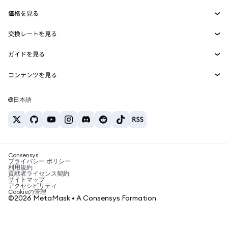
Smart Accounts Kit
Agent Wallet
新規
価格を見る
埋め込みウォレット
Snaps
ビットコインの価格
交換レートを見る
MetaMask Connect
イーサリアムの価格
報酬
新規
BTC→USD
Solanaの価格
ガイドを見る
Snaps
セキュリティ
ETH→USD
BTCの購入
Shiba Inuの価格
USDT→INR
コンテンツを見る
Web3サービス
サポート
ETHの購入
Pepeの価格
ビットコインウォレット
BTC→USDT
SOLの購入
キャリア
Tetherの価格
Solanaウォレット
日本語
BTC→INR
PEPEの購入
お問い合わせ
USDCの価格
おすすめの暗号資産カード
ETH→USDT
USDTの購入
Chanlinkの価格
おすすめのモバイル暗号資産ウォレット
USDT→PHP
USDCの購入
Polymarketとは？
BTC→EUR
SHIBの購入
Consensys
税制関連ニュース
プライバシー ポリシー
利用規約
BNBの購入
貢献者ライセンス契約
暗号資産の購入方法は？
サイトマップ
アクセシビリティ
ビットコインを売るには？
Cookieの管理
©2026 MetaMask • A Consensys Formation