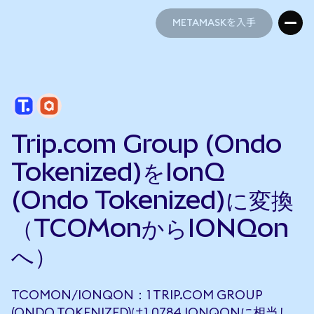
METAMASKを入手
METAMASKを入手
Trip.com Group (Ondo
Tokenized)をIonQ
(Ondo Tokenized)に変換
（TCOMonからIONQon
へ）
TCOMON/IONQON：1 TRIP.COM GROUP
(ONDO TOKENIZED)は1.0784 IONQONに相当し