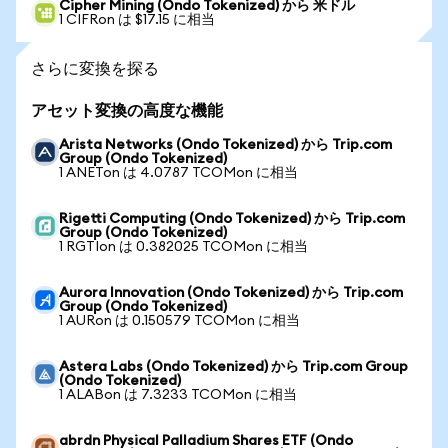
Cipher Mining (Ondo Tokenized) から 米ドル
1 CIFRon は $17.15 に相当
さらに変換を探る
アセット変換の高度な機能
Arista Networks (Ondo Tokenized) から Trip.com
Group (Ondo Tokenized)
1 ANETon は 4.0787 TCOMon に相当
Rigetti Computing (Ondo Tokenized) から Trip.com
Group (Ondo Tokenized)
1 RGTIon は 0.382025 TCOMon に相当
Aurora Innovation (Ondo Tokenized) から Trip.com
Group (Ondo Tokenized)
1 AURon は 0.150579 TCOMon に相当
Astera Labs (Ondo Tokenized) から Trip.com Group
(Ondo Tokenized)
1 ALABon は 7.3233 TCOMon に相当
abrdn Physical Palladium Shares ETF (Ondo