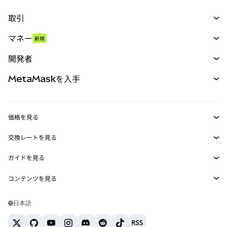
取引
スワップ
マネー
新規
予測
新規
購入
開発者
パーペチュアル
新規
カード
ドキュメントを表示
MetaMaskを入手
RWA
mUSD
新規
ダッシュボード
トランザクションシールド
収益化
Smart Accounts Kit
Agent Wallet
新規
価格を見る
埋め込みウォレット
Snaps
ビットコインの価格
交換レートを見る
MetaMask Connect
イーサリアムの価格
報酬
新規
BTC→USD
Solanaの価格
ガイドを見る
Snaps
セキュリティ
ETH→USD
BTCの購入
Shiba Inuの価格
USDT→INR
コンテンツを見る
Web3サービス
サポート
ETHの購入
Pepeの価格
ビットコインウォレット
BTC→USDT
SOLの購入
キャリア
Tetherの価格
Solanaウォレット
日本語
BTC→INR
PEPEの購入
お問い合わせ
USDCの価格
おすすめの暗号資産カード
ETH→USDT