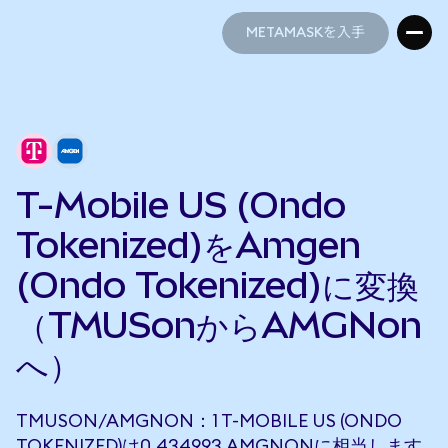
METAMASKを入手
METAMASKを入手
T-Mobile US (Ondo
Tokenized)をAmgen
(Ondo Tokenized)に変換
（TMUSonからAMGNon
へ）
TMUSON/AMGNON：1 T-MOBILE US (ONDO
TOKENIZED)は0.434993 AMGNONに相当します