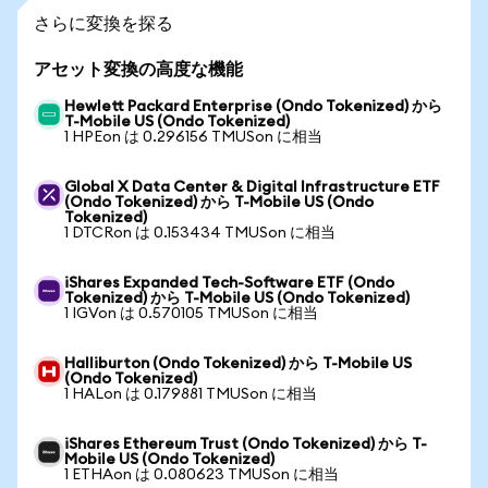
さらに変換を探る
アセット変換の高度な機能
Hewlett Packard Enterprise (Ondo Tokenized) から
T-Mobile US (Ondo Tokenized)
1 HPEon は 0.296156 TMUSon に相当
Global X Data Center & Digital Infrastructure ETF
(Ondo Tokenized) から T-Mobile US (Ondo
Tokenized)
1 DTCRon は 0.153434 TMUSon に相当
iShares Expanded Tech-Software ETF (Ondo
Tokenized) から T-Mobile US (Ondo Tokenized)
1 IGVon は 0.570105 TMUSon に相当
Halliburton (Ondo Tokenized) から T-Mobile US
(Ondo Tokenized)
1 HALon は 0.179881 TMUSon に相当
iShares Ethereum Trust (Ondo Tokenized) から T-
Mobile US (Ondo Tokenized)
1 ETHAon は 0.080623 TMUSon に相当