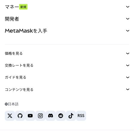
スワップ
マネー
新規
予測
新規
購入
開発者
パーペチュアル
新規
カード
ドキュメントを表示
MetaMaskを入手
RWA
mUSD
新規
ダッシュボード
トランザクションシールド
収益化
Smart Accounts Kit
Agent Wallet
新規
価格を見る
埋め込みウォレット
Snaps
ビットコインの価格
交換レートを見る
MetaMask Connect
イーサリアムの価格
報酬
新規
BTC→USD
Solanaの価格
ガイドを見る
Snaps
セキュリティ
ETH→USD
BTCの購入
Shiba Inuの価格
USDT→INR
コンテンツを見る
Web3サービス
サポート
ETHの購入
Pepeの価格
ビットコインウォレット
BTC→USDT
SOLの購入
キャリア
Tetherの価格
Solanaウォレット
日本語
BTC→INR
PEPEの購入
お問い合わせ
USDCの価格
おすすめの暗号資産カード
ETH→USDT
USDTの購入
Chanlinkの価格
おすすめのモバイル暗号資産ウォレット
USDT→PHP
USDCの購入
Polymarketとは？
BTC→EUR