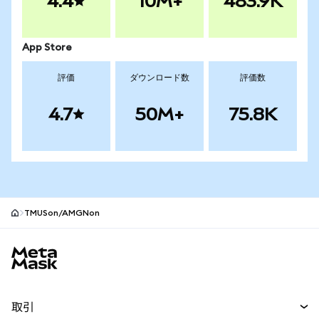
4.4
10M+
483.9K
App Store
評価
ダウンロード数
評価数
4.7
50M+
75.8K
TMUSon/AMGNon
MetaMaskサイトフッター
取引